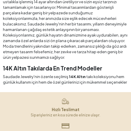
ustalıkla işlenmiş 14 ayar altından üretiliyor ve sizin eşsiz tarzınızı
tamamlamak için tasarlanıyor. Minimal tasarımlardan gösterişli
parçalara kadar geniş bir yelpazede sunduğumuz
koleksiyonlarımızla, her anınızda size eşlik edecek mücevherleri
bulacaksınız. Saudade Jewelry'nin her bir tasarımı, yılların deneyimiyle
harmanlanan çağdaş estetik anlayışının bir yansıması.
Koleksiyonlarımız, günlük hayatın dinamizmine ayak uydurabilen, aynı
zamanda özel anlarda sizi ön plana çıkaracak parçalardan oluşuyor.
Moda trendlerini yakından takip ederken, zamansız şıklığı da göz ardı
etmeyen tasarım felsefemiz, her zevke ve tarza hitap eden geniş bir
ürün yelpazesi sunmamızı sağlıyor.
14K Altın Takılarda En Trend Modeller
Saudade Jewelry'nin özenle seçilmiş
14K Altın
takı koleksiyonu hem
günlük kullanım için hem de özel günleriniz için mükemmel seçenekler
sunuyor. Dayanıklılığı ve parlaklığıyla öne çıkan
14 Ayar Altın,
uzun
yıllar boyunca ilk günkü gibi parlak kalacak takılar arayanlar için ideal
bir tercih. Bu koleksiyonumuzda yer alan her parça, en son trend ve
moda akımları göz önünde bulundurularak tasarlanıyor. Ancak
Hızlı Teslimat
trendleri takip ederken zamansız şıklığı da unutmuyoruz. Böylece,
Siparişleriniz en kısa sürede elinize ulaşır.
yıllar geçse de modası geçmeyen, her daim şık ve göz alıcı takılara
sahip oluyorsunuz. 14K altının sıcak tonları, cildinizle mükemmel bir
uyum sağlarken, aynı zamanda alerjik reaksiyonlara karşı da güvenli