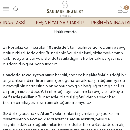
0
ATINA 3 TAKSİT!
PEŞİN FİYATINA 3 TAKSİT!
PEŞİN FİYATINA 3 TA
Hakkımızda
Bir Portekiz kelimesi olan "
Saudade
", tarif edilmesi zor, özlem ve sevgi
dolu bir hissi ifade eder. Bu nedenle Saudade ismi, bizim markamızın
kalbinde yer alıyor ve bizler de tasarladığımız her bir takı parçasında
bu derin duyguyu yansıtıyoruz.
Saudade Jewelry
takılarının her biri, sadece bir şıklık öyküsü değil bir
anıyı da barındırır. Bir annenin çocuğuna, bir arkadaşın diğerine ya da
bir sevgilinin partnerine olan sonsuz sevgi ve bağlılığını simgeler. Her
bir parçamız, sadece
Altın
ile değil, aynı zamanda sevgiyle, tutkuyla
ve özenle şekillenir. Bu nedenle, biz bu işi gönülden yapıyor, her
takının bir hikayesi ve anlamı olduğuna inanıyoruz.
Siz de biliyorsunuz ki
Altın Takılar
, onları taşıyanların yaşadıklarını,
hissettiklerini ve özlediklerini anlatır. Belki ilk aşkınızı, belki de
hayatınızdaki en değerli anıları temsil ederler. Biz de Saudade olarak,