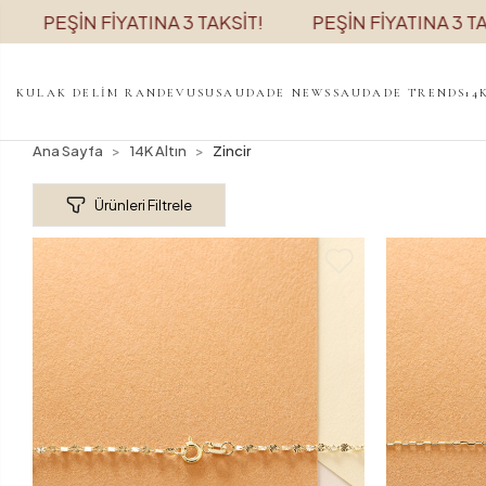
İYATINA 3 TAKSİT!
PEŞİN FİYATINA 3 TAKSİT!
P
KULAK DELİM RANDEVUSU
SAUDADE NEWS
SAUDADE TRENDS
14
Ana Sayfa
14K Altın
Zincir
Ürünleri Filtrele