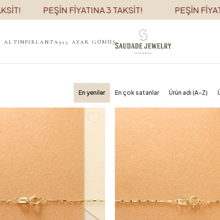
EŞİN FİYATINA 3 TAKSİT!
PEŞİN FİYATINA 3 TAKSİT
K ALTIN
PIRLANTA
925 AYAR GÜMÜŞ
En yeniler
En çok satanlar
Ürün adı (A-Z)