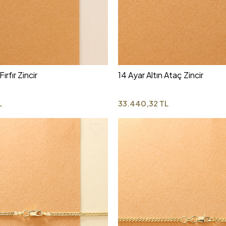
Fırfır Zincir
14 Ayar Altın Ataç Zincir
L
33.440,32 TL