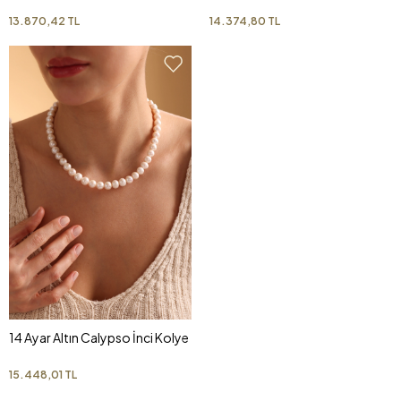
13.870,42 TL
14.374,80 TL
14 Ayar Altın Calypso İnci Kolye
15.448,01 TL