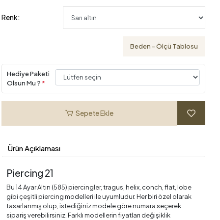
Renk:
Beden - Ölçü Tablosu
Hediye Paketi
Olsun Mu ?
*
Sepete Ekle
Ürün Açıklaması
Piercing 21
Bu 14 Ayar Altın (585) piercingler, tragus, helix, conch, flat, lobe
gibi çeşitli piercing modelleri ile uyumludur. Her biri özel olarak
tasarlanmış olup, istediğiniz modele göre numara seçerek
sipariş verebilirsiniz. Farklı modellerin fiyatları değişiklik