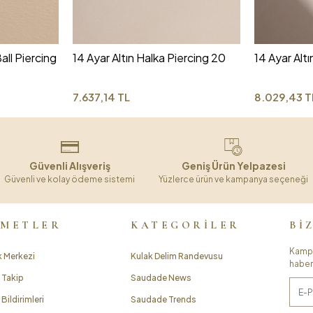
all Piercing
14 Ayar Altın Halka Piercing 20
14 Ayar Altı
7.637,14 TL
8.029,43 T
Güvenli Alışveriş
Geniş Ürün Yelpazesi
Güvenli ve kolay ödeme sistemi
Yüzlerce ürün ve kampanya seçeneği
ZMETLER
KATEGORİLER
Bİ
Kampa
 Merkezi
Kulak Delim Randevusu
haber
 Takip
Saudade News
Bildirimleri
Saudade Trends