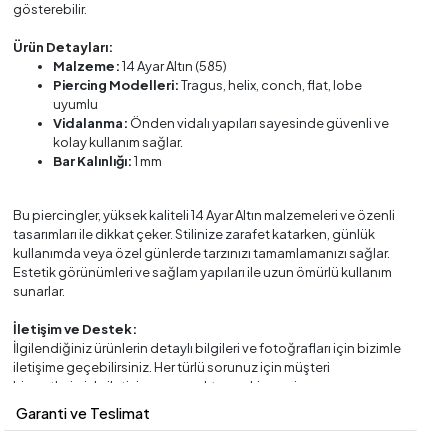
gösterebilir.
Ürün Detayları:
Malzeme:
14 Ayar Altın (585)
Piercing Modelleri:
Tragus, helix, conch, flat, lobe
uyumlu
Vidalanma:
Önden vidalı yapıları sayesinde güvenli ve
kolay kullanım sağlar.
Bar Kalınlığı:
1 mm
Bu piercingler, yüksek kaliteli 14 Ayar Altın malzemeleri ve özenli
tasarımları ile dikkat çeker. Stilinize zarafet katarken, günlük
kullanımda veya özel günlerde tarzınızı tamamlamanızı sağlar.
Estetik görünümleri ve sağlam yapıları ile uzun ömürlü kullanım
sunarlar.
İletişim ve Destek:
İlgilendiğiniz ürünlerin detaylı bilgileri ve fotoğrafları için bizimle
iletişime geçebilirsiniz. Her türlü sorunuz için müşteri
hizmetlerimizle iletişime geçmekten çekinmeyin.
Garanti ve Teslimat