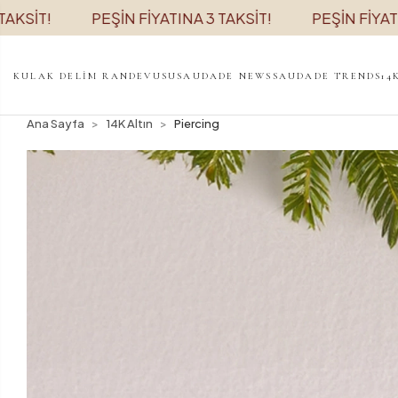
PEŞİN FİYATINA 3 TAKSİT!
PEŞİN FİYATINA 3 TA
KULAK DELİM RANDEVUSU
SAUDADE NEWS
SAUDADE TRENDS
14
Ana Sayfa
14K Altın
Piercing