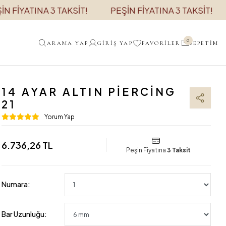
INA 3 TAKSİT!
PEŞİN FİYATINA 3 TAKSİT!
PEŞİN 
0
ARAMA YAP
GIRIŞ YAP
FAVORILER
SEPETIM
14 AYAR ALTIN PIERCING
21
Yorum Yap
6.736,26 TL
Peşin Fiyatına
3 Taksit
Numara:
Bar Uzunluğu: