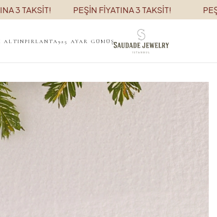
KSİT!
PEŞİN FİYATINA 3 TAKSİT!
PEŞİN FİYAT
K ALTIN
PIRLANTA
925 AYAR GÜMÜŞ