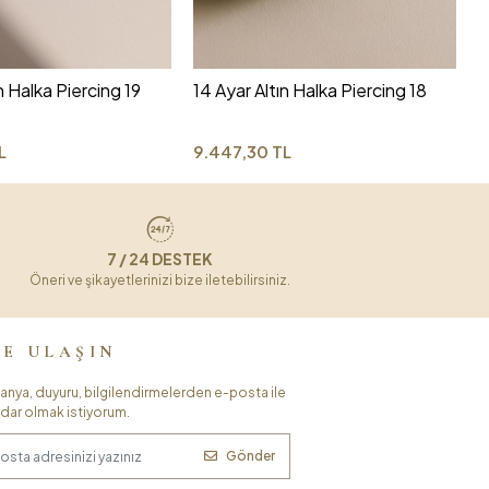
6
n Halka Piercing 19
14 Ayar Altın Halka Piercing 18
L
9.447,30 TL
7 / 24 DESTEK
Öneri ve şikayetlerinizi bize iletebilirsiniz.
ZE ULAŞIN
nya, duyuru, bilgilendirmelerden e-posta ile
dar olmak istiyorum.
Gönder