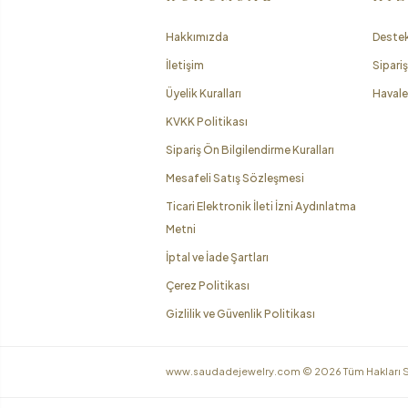
Hakkımızda
Destek
İletişim
Sipariş
Üyelik Kuralları
Havale 
KVKK Politikası
Sipariş Ön Bilgilendirme Kuralları
Mesafeli Satış Sözleşmesi
Ticari Elektronik İleti İzni Aydınlatma
Metni
İptal ve İade Şartları
Çerez Politikası
Gizlilik ve Güvenlik Politikası
www.saudadejewelry.com ©
2026
Tüm Hakları S