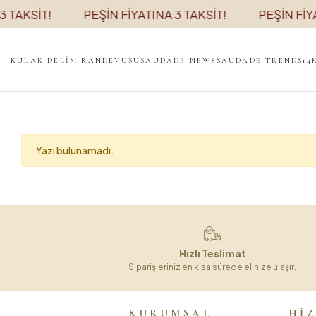
 TAKSİT!
PEŞİN FİYATINA 3 TAKSİT!
PEŞİN FİYA
KULAK DELİM RANDEVUSU
SAUDADE NEWS
SAUDADE TRENDS
14
Yazı bulunamadı.
Hızlı Teslimat
Siparişleriniz en kısa sürede elinize ulaşır.
KURUMSAL
Hİ