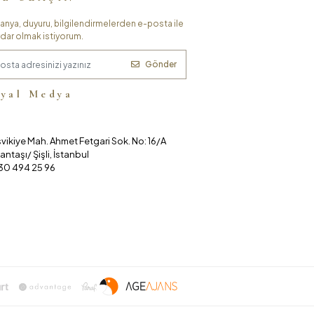
nya, duyuru, bilgilendirmelerden e-posta ile
dar olmak istiyorum.
Gönder
syal Medya
vikiye Mah. Ahmet Fetgari Sok. No: 16/A
antaşı/ Şişli, İstanbul
30 494 25 96