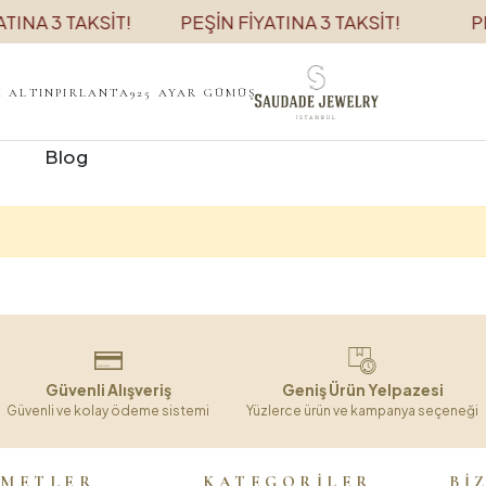
TINA 3 TAKSİT!
PEŞİN FİYATINA 3 TAKSİT!
PE
K ALTIN
PIRLANTA
925 AYAR GÜMÜŞ
Blog
Güvenli Alışveriş
Geniş Ürün Yelpazesi
Güvenli ve kolay ödeme sistemi
Yüzlerce ürün ve kampanya seçeneği
ZMETLER
KATEGORİLER
Bİ