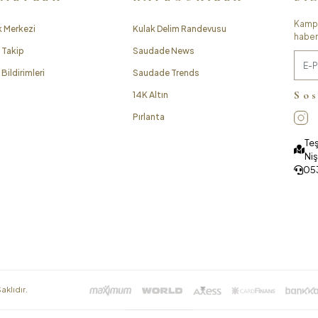
Kampa
 Merkezi
Kulak Delim Randevusu
haber
 Takip
Saudade News
Bildirimleri
Saudade Trends
So
14K Altın
Pırlanta
Teş
Niş
05
aklıdır.