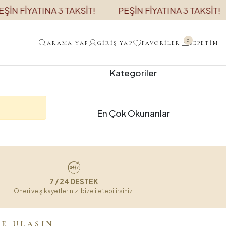
ŞİN FİYATINA 3 TAKSİT!
PEŞİN FİYATINA 3 TAKSİT!
0
ARAMA YAP
GIRIŞ YAP
FAVORILER
SEPETIM
Kategoriler
En Çok Okunanlar
7 / 24 DESTEK
Öneri ve şikayetlerinizi bize iletebilirsiniz.
ZE ULAŞIN