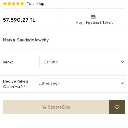
Yorum Yap
57.590,27 TL
Peşin Fiyatına
3 Taksit
Marka:
Saudade Jewelry
Renk:
Hediye Paketi
Olsun Mu ?
*
Sepete Ekle