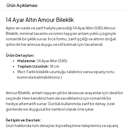
Ürün Açıklaması
14 Ayar Altın Amour Bileklik
Aşkın en sade ve zarif haliyle yansıdığı 14 Ayar Altın (585) Amour
Bileklik, minimal tasarımı ve ismini taşıyan anlam yüklü çizgisiyle
romantik bir şıklık sunar. İnce formu, zarif işçiliği ve altının doğal
ışıltısı ile her anınıza duygu ve stil katmak için tasarlandı.
Ürün Detayları:
Malzeme:
14 Ayar Altın (585)
Toplam Uzunluk:
18 cm
(Not: Farklı bileklik uzunluğu talebiniz varsa sipariş notu
kısmında belirtebilirsiniz.)
Amour Bileklik, anlam taşıyan şık bir aksesuar arayanlar için ideal bir
seçimdir. Hem kendiniz hem de sevdikleriniz için romantik bir
hediye alternatifi sunar. Günlük kullanımda zarif bir detay, özel
günlerde ise duygusal bir sembol olarak öne çıkar.
İletişim ve Destek:
Ürün hakkında tüm detaylar, kişiselleştirme talepleriniz ve sipariş