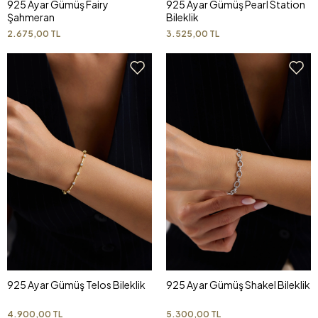
925 Ayar Gümüş Fairy
925 Ayar Gümüş Pearl Station
Şahmeran
Bileklik
2.675,00 TL
3.525,00 TL
925 Ayar Gümüş Telos Bileklik
925 Ayar Gümüş Shakel Bileklik
4.900,00 TL
5.300,00 TL