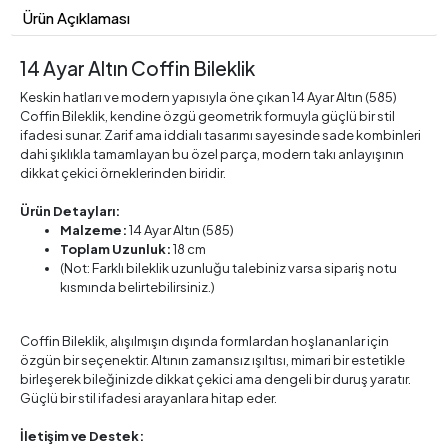
Ürün Açıklaması
14 Ayar Altın Coffin Bileklik
Keskin hatları ve modern yapısıyla öne çıkan 14 Ayar Altın (585)
Coffin Bileklik, kendine özgü geometrik formuyla güçlü bir stil
ifadesi sunar. Zarif ama iddialı tasarımı sayesinde sade kombinleri
dahi şıklıkla tamamlayan bu özel parça, modern takı anlayışının
dikkat çekici örneklerinden biridir.
Ürün Detayları:
Malzeme:
14 Ayar Altın (585)
Toplam Uzunluk:
18 cm
(Not: Farklı bileklik uzunluğu talebiniz varsa sipariş notu
kısmında belirtebilirsiniz.)
Coffin Bileklik, alışılmışın dışında formlardan hoşlananlar için
özgün bir seçenektir. Altının zamansız ışıltısı, mimari bir estetikle
birleşerek bileğinizde dikkat çekici ama dengeli bir duruş yaratır.
Güçlü bir stil ifadesi arayanlara hitap eder.
İletişim ve Destek: