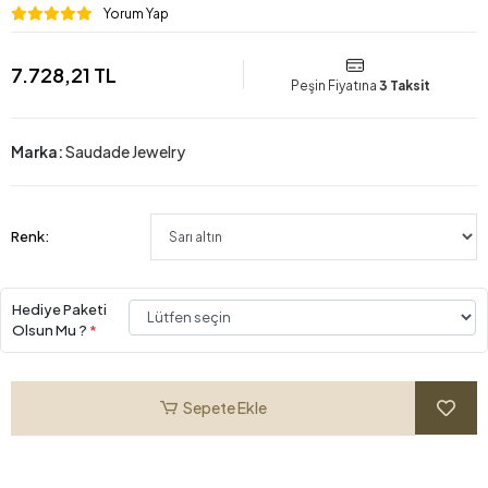
Yorum Yap
7.728,21 TL
Peşin Fiyatına
3 Taksit
Marka:
Saudade Jewelry
Renk:
Hediye Paketi
Olsun Mu ?
*
Sepete Ekle