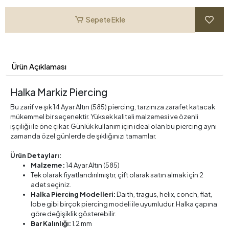
Sepete Ekle
Ürün Açıklaması
Halka Markiz Piercing
Bu zarif ve şık 14 Ayar Altın (585) piercing, tarzınıza zarafet katacak
mükemmel bir seçenektir. Yüksek kaliteli malzemesi ve özenli
işçiliği ile öne çıkar. Günlük kullanım için ideal olan bu piercing aynı
zamanda özel günlerde de şıklığınızı tamamlar.
Ürün Detayları:
Malzeme:
14 Ayar Altın (585)
Tek olarak fiyatlandırılmıştır, çift olarak satın almak için 2
adet seçiniz.
Halka Piercing Modelleri:
Daith, tragus, helix, conch, flat,
lobe gibi birçok piercing modeli ile uyumludur. Halka çapına
göre değişiklik gösterebilir.
Bar Kalınlığı:
1.2 mm