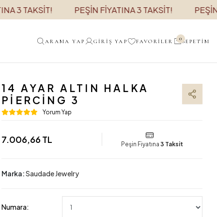
AKSİT!
PEŞİN FİYATINA 3 TAKSİT!
PEŞİN FİYATI
0
ARAMA YAP
GIRIŞ YAP
FAVORILER
SEPETIM
14 AYAR ALTIN HALKA
PIERCING 3
Yorum Yap
7.006,66 TL
Peşin Fiyatına
3 Taksit
Marka:
Saudade Jewelry
Numara: