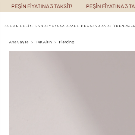
ŞİN FİYATINA 3 TAKSİT!
PEŞİN FİYATINA 3 TAKSİT!
KULAK DELİM RANDEVUSU
SAUDADE NEWS
SAUDADE TRENDS
14
Ana Sayfa
14K Altın
Piercing