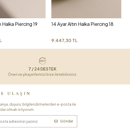
6
n Halka Piercing 19
14 Ayar Altın Halka Piercing 18
L
9.447,30 TL
7 / 24 DESTEK
Öneri ve şikayetlerinizi bize iletebilirsiniz.
ZE ULAŞIN
nya, duyuru, bilgilendirmelerden e-posta ile
dar olmak istiyorum.
Gönder