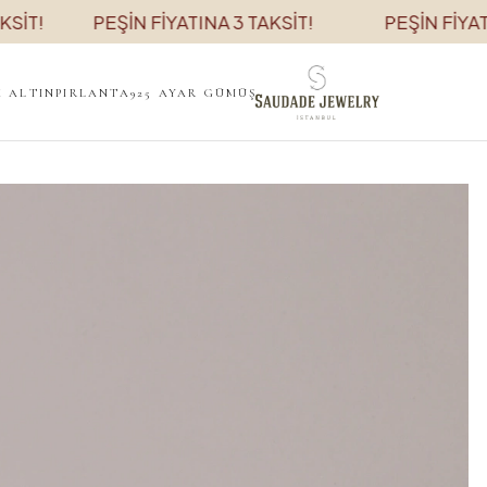
PEŞİN FİYATINA 3 TAKSİT!
PEŞİN FİYATINA 3 T
K ALTIN
PIRLANTA
925 AYAR GÜMÜŞ