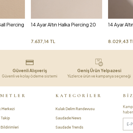
all Piercing
14 Ayar Altın Halka Piercing 20
14 Ayar Altı
7.637,14 TL
8.029,43 T
Güvenli Alışveriş
Geniş Ürün Yelpazesi
Güvenli ve kolay ödeme sistemi
Yüzlerce ürün ve kampanya seçeneği
ZMETLER
KATEGORİLER
Bİ
Kampa
 Merkezi
Kulak Delim Randevusu
haber
 Takip
Saudade News
Bildirimleri
Saudade Trends