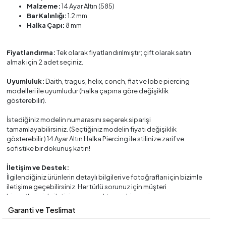
Malzeme:
14 Ayar Altın (585)
Bar Kalınlığı:
1.2 mm
Halka Çapı:
8 mm
Fiyatlandırma:
Tek olarak fiyatlandırılmıştır; çift olarak satın
almak için 2 adet seçiniz.
Uyumluluk:
Daith, tragus, helix, conch, flat ve lobe piercing
modelleri ile uyumludur (halka çapına göre değişiklik
gösterebilir).
İstediğiniz modelin numarasını seçerek siparişi
tamamlayabilirsiniz. (Seçtiğiniz modelin fiyatı değişiklik
gösterebilir.) 14 Ayar Altın Halka Piercing ile stilinize zarif ve
sofistike bir dokunuş katın!
İletişim ve Destek:
İlgilendiğiniz ürünlerin detaylı bilgileri ve fotoğrafları için bizimle
iletişime geçebilirsiniz. Her türlü sorunuz için müşteri
hizmetlerimizle iletişime geçmekten çekinmeyin.
Garanti ve Teslimat