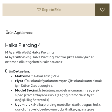
Sepete Ekle
Ürün Açıklaması
Halka Piercing 4
14 Ayar Altın (585) Halka Piercing
14 Ayar Altın (585) Halka Piercing, zarif ve şık tasarımıyla her
ortamda dikkat çeken bir aksesuardır.
Ürün Detayları:
Malzeme: 1
4 Ayar Altın (585)
Fiyat:
Tek olarak fiyatlandırılmıştır. Çift olarak satın almak
için lütfen 2 adet seçiniz.
Model Seçimi:
İstediğiniz modelin numarasını seçerek
siparişi tamamlayabilirsiniz (seçtiğiniz modelin fiyatı
değişiklik gösterebilir).
Uyumluluk:
Halka piercing modelleri daıth, tragus, helix,
conch, flat ve lobe ile uyumludur (halka çapına göre