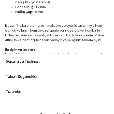
değişiklik gösterebilir).
Bar Kalınlığı:
1.2 mm
Halka Çapı:
8 mm
Bu zarif halka piercing, minimalist ve çok yönlü tasarımıyla hem
günlük kullanım hem de özel günler için idealdir. Her kombinle
kolayca uyum sağlayarak, stilinize zarif bir dokunuş ekler. 14 Ayar
Altın Halka Piercing ile her an parlayın ve şıklığınızı tamamlayın!
İletişim ve Destek:
İlgilendiğiniz ürünlerin detaylı bilgileri ve fotoğrafları için bizimle
iletişime geçebilirsiniz. Her türlü sorunuz için müşteri
Garanti ve Teslimat
hizmetlerimizle iletişime geçmekten çekinmeyin.
Taksit Seçenekleri
Yorumlar