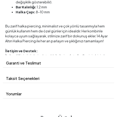
değişiklik gösterebilir).
Bar Kalınlığı:
1.2 mm
Halka Çapı:
8-10 mm
Bu zarif halka piercing, minimalist ve çok yönlü tasarımıyla hem
günlük kullanım hem de özel günler için idealdir. Her kombinle
kolayca uyum sağlayarak, stilinize zarif bir dokunuş ekler. 14 Ayar
Altın Halka Piercing ile her an parlayın ve şıklığınızı tamamlayın!
İletişim ve Destek:
İlgilendiğiniz ürünlerin detaylı bilgileri ve fotoğrafları için bizimle
iletişime geçebilirsiniz. Her türlü sorunuz için müşteri
Garanti ve Teslimat
hizmetlerimizle iletişime geçmekten çekinmeyin.
Taksit Seçenekleri
Yorumlar