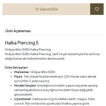
Sepete Ekle
Ürün Açıklaması
Halka Piercing 5
14 Ayar Altın (585) Halka Piercing
14 Ayar Altın (585) Halka Piercing, zarif ve şık tasarımıyla her anınıza
değer katacak mükemmel bir aksesuardır.
Ürün Detayları:
Malzeme:
14 Ayar Altın (585)
Fiyat:
Tek olarak fiyatlandırılmıştır. Çift olarak satın almak
için lütfen 2 adet seçiniz.
Model Seçimi:
İstediğiniz modelin çapını seçerek siparişi
tamamlayabilirsiniz (seçtiğiniz modelin fiyatı değişiklik
gösterebilir).
Uyumluluk:
Halka piercing modelleri daıth, tragus, helix,
conch, flat ve lobe ile uyumludur (halka çapına göre