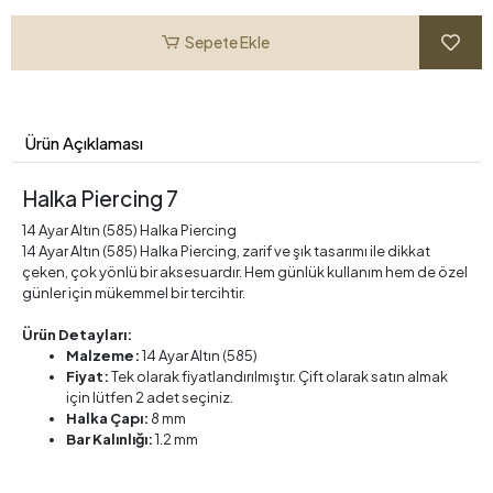
Sepete Ekle
Ürün Açıklaması
Halka Piercing 7
14 Ayar Altın (585) Halka Piercing
14 Ayar Altın (585) Halka Piercing, zarif ve şık tasarımı ile dikkat
çeken, çok yönlü bir aksesuardır. Hem günlük kullanım hem de özel
günler için mükemmel bir tercihtir.
Ürün Detayları:
Malzeme:
14 Ayar Altın (585)
Fiyat:
Tek olarak fiyatlandırılmıştır. Çift olarak satın almak
için lütfen 2 adet seçiniz.
Halka Çapı:
8 mm
Bar Kalınlığı:
1.2 mm