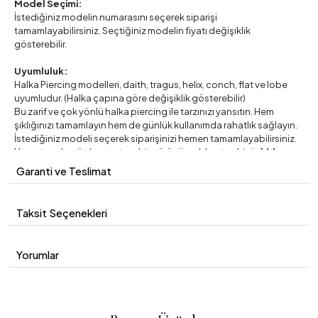
Model Seçimi:
İstediğiniz modelin numarasını seçerek siparişi
tamamlayabilirsiniz. Seçtiğiniz modelin fiyatı değişiklik
gösterebilir.
Uyumluluk:
Halka Piercing modelleri, daith, tragus, helix, conch, flat ve lobe
uyumludur. (Halka çapına göre değişiklik gösterebilir)
Bu zarif ve çok yönlü halka piercing ile tarzınızı yansıtın. Hem
şıklığınızı tamamlayın hem de günlük kullanımda rahatlık sağlayın.
İstediğiniz modeli seçerek siparişinizi hemen tamamlayabilirsiniz.
Her ortamda göz kamaştırıcı bir görünüm elde etmek için 14 Ayar
Altın Halka Piercing modellerimizi tercih edebilirsiniz.
Garanti ve Teslimat
İletişim ve Destek:
İlgilendiğiniz ürünlerin detaylı bilgileri ve fotoğrafları için bizimle
Taksit Seçenekleri
iletişime geçebilirsiniz. Her türlü sorunuz için müşteri
hizmetlerimizle iletişime geçmekten çekinmeyin.
Yorumlar