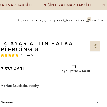
TAKSİT!
PEŞİN FİYATINA 3 TAKSİT!
PEŞİN FİYATI
0
ARAMA YAP
GIRIŞ YAP
FAVORILER
SEPETIM
14 AYAR ALTIN HALKA
PIERCING 8
Yorum Yap
7.533,46 TL
Peşin Fiyatına
3 Taksit
Marka:
Saudade Jewelry
Numara: