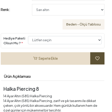
Renk:
Beden - Ölçü Tablosu
Hediye Paketi
Olsun Mu ?
*
Sepete Ekle
Ürün Açıklaması
Halka Piercing 8
14 Ayar Altın (585) Halka Piercing
14 Ayar Altın (585) Halka Piercing, zarif ve şık tasarımı ile dikkat
çeken, çok yönlü bir aksesuardır. Hem günlük kullanım hem de
özel günler için mükemmel bir tercihtir.