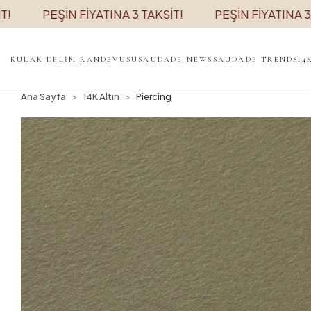
ŞİN FİYATINA 3 TAKSİT!
PEŞİN FİYATINA 3 TAKSİT!
KULAK DELİM RANDEVUSU
SAUDADE NEWS
SAUDADE TRENDS
14
Ana Sayfa
14K Altın
Piercing