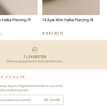
6
n Halka Piercing 19
14 Ayar Altın Halka Piercing 18
L
9.447,30 TL
7 / 24 DESTEK
Öneri ve şikayetlerinizi bize iletebilirsiniz.
ZE ULAŞIN
nya, duyuru, bilgilendirmelerden e-posta ile
dar olmak istiyorum.
Gönder