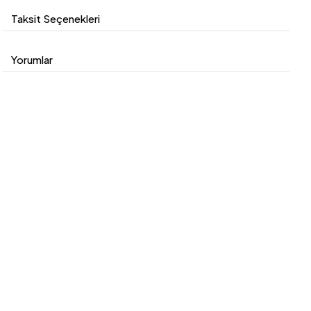
İletişim ve Destek:
Taksit Seçenekleri
İlgilendiğiniz ürünlerin detaylı bilgileri ve fotoğrafları için bizimle
iletişime geçebilirsiniz. Her türlü sorunuz için müşteri
hizmetlerimizle iletişime geçmekten çekinmeyin.
Yorumlar