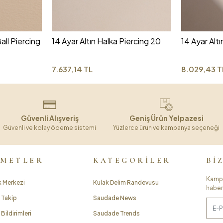
all Piercing
14 Ayar Altın Halka Piercing 20
14 Ayar Altı
7.637,14 TL
8.029,43 T
Güvenli Alışveriş
Geniş Ürün Yelpazesi
Güvenli ve kolay ödeme sistemi
Yüzlerce ürün ve kampanya seçeneği
ZMETLER
KATEGORİLER
Bİ
Kampa
 Merkezi
Kulak Delim Randevusu
haber
 Takip
Saudade News
Bildirimleri
Saudade Trends