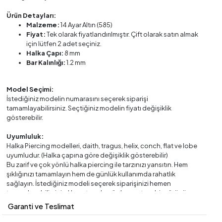
Ürün Detayları:
Malzeme:
14 Ayar Altın (585)
Fiyat:
Tek olarak fiyatlandırılmıştır. Çift olarak satın almak
için lütfen 2 adet seçiniz.
Halka Çapı:
8 mm
Bar Kalınlığı:
1.2 mm
Model Seçimi:
İstediğiniz modelin numarasını seçerek siparişi
tamamlayabilirsiniz. Seçtiğiniz modelin fiyatı değişiklik
gösterebilir.
Uyumluluk:
Halka Piercing modelleri, daith, tragus, helix, conch, flat ve lobe
uyumludur. (Halka çapına göre değişiklik gösterebilir)
Bu zarif ve çok yönlü halka piercing ile tarzınızı yansıtın. Hem
şıklığınızı tamamlayın hem de günlük kullanımda rahatlık
sağlayın. İstediğiniz modeli seçerek siparişinizi hemen
tamamlayabilirsiniz. Her ortamda göz kamaştırıcı bir görünüm
elde etmek için 14 Ayar Altın Halka Piercing modellerimizi tercih
Garanti ve Teslimat
edebilirsiniz.