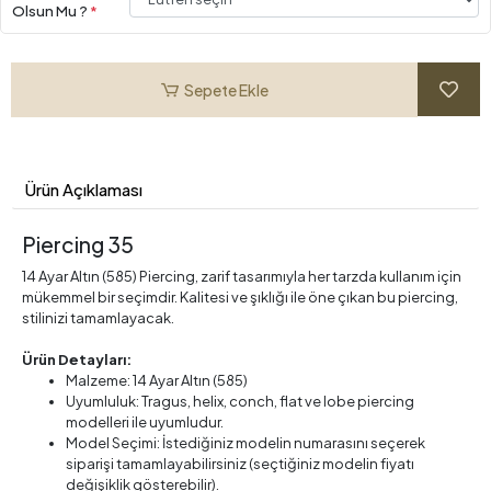
Olsun Mu ?
*
Sepete Ekle
Ürün Açıklaması
Piercing 35
14 Ayar Altın (585) Piercing, zarif tasarımıyla her tarzda kullanım için
mükemmel bir seçimdir. Kalitesi ve şıklığı ile öne çıkan bu piercing,
stilinizi tamamlayacak.
Ürün Detayları:
Malzeme: 14 Ayar Altın (585)
Uyumluluk: Tragus, helix, conch, flat ve lobe piercing
modelleri ile uyumludur.
Model Seçimi: İstediğiniz modelin numarasını seçerek
siparişi tamamlayabilirsiniz (seçtiğiniz modelin fiyatı
değişiklik gösterebilir).