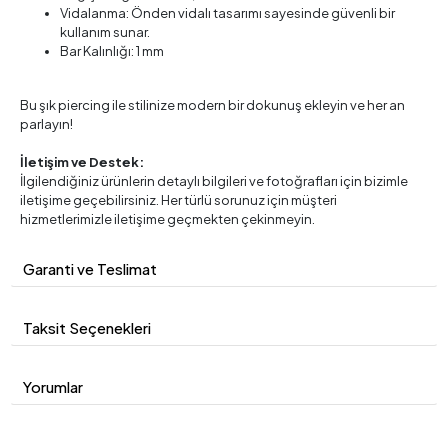
Vidalanma: Önden vidalı tasarımı sayesinde güvenli bir
kullanım sunar.
Bar Kalınlığı: 1 mm
Bu şık piercing ile stilinize modern bir dokunuş ekleyin ve her an
parlayın!
İletişim ve Destek:
İlgilendiğiniz ürünlerin detaylı bilgileri ve fotoğrafları için bizimle
iletişime geçebilirsiniz. Her türlü sorunuz için müşteri
hizmetlerimizle iletişime geçmekten çekinmeyin.
Garanti ve Teslimat
Taksit Seçenekleri
Yorumlar