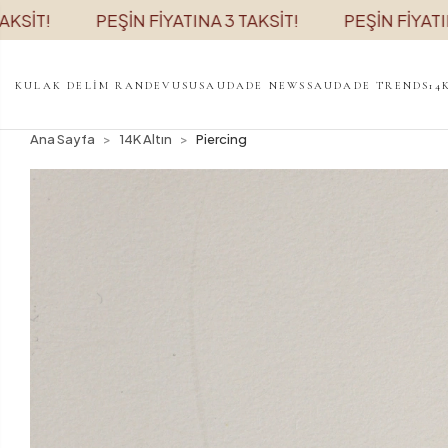
PEŞİN FİYATINA 3 TAKSİT!
PEŞİN FİYATINA 3 TAK
KULAK DELİM RANDEVUSU
SAUDADE NEWS
SAUDADE TRENDS
14
Ana Sayfa
14K Altın
Piercing