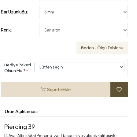
Bar Uzunluğu:
Renk:
Beden - Ölçü Tablosu
Hediye Paketi
Olsun Mu ?
*
Sepete Ekle
Ürün Açıklaması
Piercing 39
14 Ayar Altın (585) Piercing, zarif tasarımı ve yüksek kalitesiyle