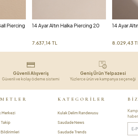
all Piercing
14 Ayar Altın Halka Piercing 20
14 Ayar Altı
7.637,14 TL
8.029,43 T
Güvenli Alışveriş
Geniş Ürün Yelpazesi
Güvenli ve kolay ödeme sistemi
Yüzlerce ürün ve kampanya seçeneği
ZMETLER
KATEGORİLER
Bİ
Kampa
 Merkezi
Kulak Delim Randevusu
haber
 Takip
Saudade News
Bildirimleri
Saudade Trends