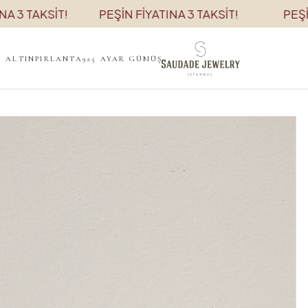
SİT!
PEŞİN FİYATINA 3 TAKSİT!
PEŞİN FİYATI
K ALTIN
PIRLANTA
925 AYAR GÜMÜŞ