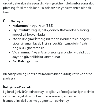
dikkat çeken bir aksesuardır. Hem şıklık hem de konfor sunan bu
piercing, farklı modellerle kişisel tarzınızı yansıtmanıza olanak
tanır.
Ürün Detayları:
Malzeme:
14 Ayar Altın (585)
Uyumluluk:
Tragus, helix, conch, flat ve lobe piercing
modelleri ile uyumludur.
Model Seçimi:
İstediğiniz modelin numarasını seçerek
siparişi tamamlayabilirsiniz (seçtiğiniz modelin fiyatı
değişiklik gösterebilir).
Vidalanma:
14 Ayar Altın piercingler önden vidalıdır, bu
sayede güvenli bir kullanım sunar.
Bar Kalınlığı:
1 mm
Bu zarif piercing ile stilinize modern bir dokunuş katın ve her an
parlayın!
İletişim ve Destek:
İlgilendiğiniz ürünlerin detaylı bilgileri ve fotoğrafları için bizimle
iletişime geçebilirsiniz. Her türlü sorunuz için müşteri
hizmetlerimizle iletişime geçmekten çekinmeyin.