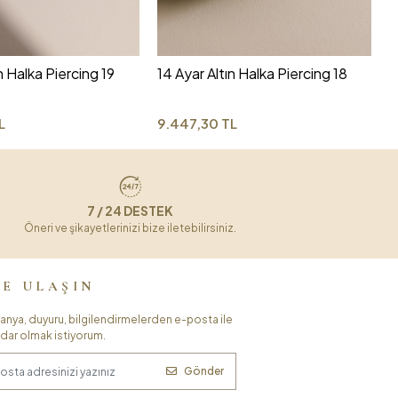
6
n Halka Piercing 19
14 Ayar Altın Halka Piercing 18
L
9.447,30 TL
7 / 24 DESTEK
Öneri ve şikayetlerinizi bize iletebilirsiniz.
ZE ULAŞIN
nya, duyuru, bilgilendirmelerden e-posta ile
dar olmak istiyorum.
Gönder