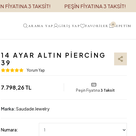
NA 3 TAKSİT!
PEŞİN FİYATINA 3 TAKSİT!
PEŞİN F
0
ARAMA YAP
GIRIŞ YAP
FAVORILER
SEPETIM
14 AYAR ALTIN PIERCING
39
Yorum Yap
7.798,26 TL
Peşin Fiyatına
3 Taksit
Marka:
Saudade Jewelry
Numara: