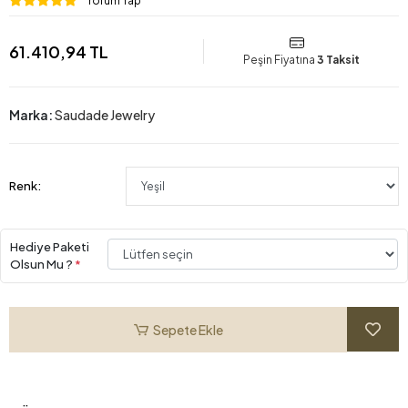
Yorum Yap
61.410,94 TL
Peşin Fiyatına
3 Taksit
Marka:
Saudade Jewelry
Renk:
Hediye Paketi
Olsun Mu ?
*
Sepete Ekle