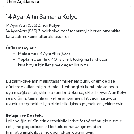
Ürün Açıklaması
14 Ayar Altın Samaha Kolye
14 Ayar Altın (585) Zincir Kolye
14 Ayar Altın (585) Zincir Kolye, zarif tasarımıyla her anınıza şıklık
katacak mükemmel bir aksesuardır.
Ürün Detayları:
Malzeme:
14 Ayar Altın (585)
Toplam Uzunluk
: 40+5 cm (İstediğiniz farklı uzun,
kısa boyut için iletişime geçebilirsiniz.)
Bu zarif kolye, minimalist tasarımı ile hem günlük hem de özel
günlerde kullanım için idealdir. Herhangi bir kombinle kolayca
uyum sağlayarak, stilinize zarif bir dokunuş ekler. 14 Ayar Altın Kolye
ile şıklığınızı tamamlayın ve her an parlayın. İhtiyacınıza uygun
uzunluk seçenekleri için bizimle iletişime geçmekten çekinmeyin!
İletişim ve Destek:
İlgilendiğiniz ürünlerin detaylı bilgileri ve fotoğrafları için bizimle
iletişime geçebilirsiniz. Her türlü sorunuz için müşteri
hizmetlerimizle iletişime geçmekten çekinmeyin.