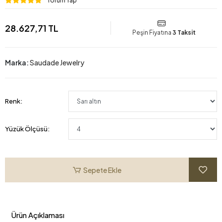
Yorum Yap
28.627,71 TL
Peşin Fiyatına
3 Taksit
Marka:
Saudade Jewelry
Renk:
Yüzük Ölçüsü:
Sepete Ekle
Ürün Açıklaması