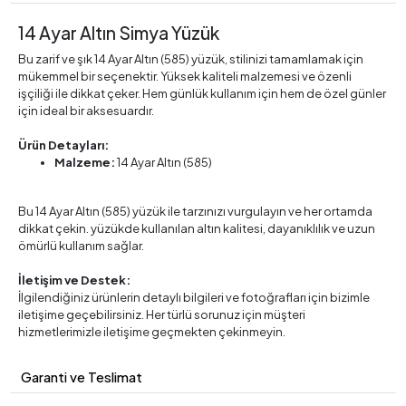
14 Ayar Altın Simya Yüzük
Bu zarif ve şık 14 Ayar Altın (585) yüzük, stilinizi tamamlamak için
mükemmel bir seçenektir. Yüksek kaliteli malzemesi ve özenli
işçiliği ile dikkat çeker. Hem günlük kullanım için hem de özel günler
için ideal bir aksesuardır.
Ürün Detayları:
Malzeme:
14 Ayar Altın (585)
Bu 14 Ayar Altın (585) yüzük ile tarzınızı vurgulayın ve her ortamda
dikkat çekin. yüzükde kullanılan altın kalitesi, dayanıklılık ve uzun
ömürlü kullanım sağlar.
İletişim ve Destek:
İlgilendiğiniz ürünlerin detaylı bilgileri ve fotoğrafları için bizimle
iletişime geçebilirsiniz. Her türlü sorunuz için müşteri
hizmetlerimizle iletişime geçmekten çekinmeyin.
Garanti ve Teslimat