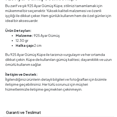
Bu zarif ve şık 925 Ayar Gümüş Küpe, stilinizi tamamlamak için
mükemmel bir seçenektir. Yüksek kaliteli malzemesi ve özenli
işçiliği ile dikkat çeker. Hem günlük kullanım hem de özel günler için
ideal bir aksesuardır.
Ürün Detayları:
Malzeme:
925 Ayar Gümüş
12.30 gr
Halka çapı
2 cm
Bu 925 Ayar Gümüş Küpe ile tarzınızı vurgulayın ve her ortamda
dikkat çekin. Küpe de kullanılan gümüş kalitesi, dayanıklılık ve uzun
ömürlü kullanım sağlar.
İletişim ve Destek:
İlgilendiğiniz ürünlerin detaylı bilgileri ve fotoğrafları için bizimle
iletişime geçebilirsiniz. Her türlü sorunuz için müşteri
hizmetlerimizle iletişime geçmekten çekinmeyin.
Garanti ve Teslimat