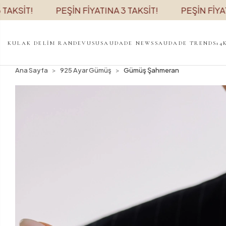
SİT!
PEŞİN FİYATINA 3 TAKSİT!
PEŞİN FİYATINA 
KULAK DELİM RANDEVUSU
SAUDADE NEWS
SAUDADE TRENDS
14
Ana Sayfa
925 Ayar Gümüş
Gümüş Şahmeran