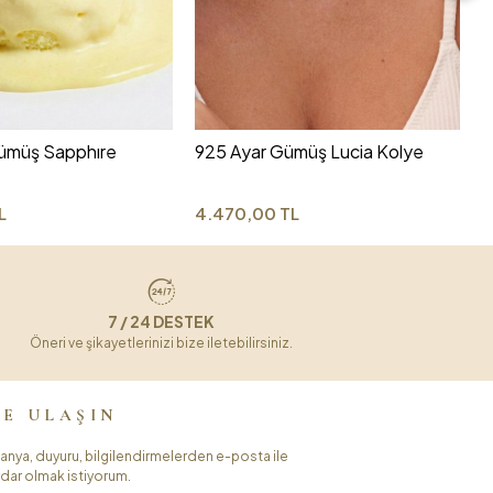
9
3
ümüş Sapphıre
925 Ayar Gümüş Lucia Kolye
L
4.470,00 TL
7 / 24 DESTEK
Öneri ve şikayetlerinizi bize iletebilirsiniz.
ZE ULAŞIN
nya, duyuru, bilgilendirmelerden e-posta ile
dar olmak istiyorum.