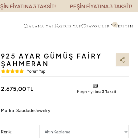
İYATINA 3 TAKSİT!
PEŞİN FİYATINA 3 TAKSİT!
P
0
ARAMA YAP
GIRIŞ YAP
FAVORILER
SEPETIM
925 AYAR GÜMÜŞ FAIRY
ŞAHMERAN
Yorum Yap
2.675,00 TL
Peşin Fiyatına
3 Taksit
Marka:
Saudade Jewelry
Renk: