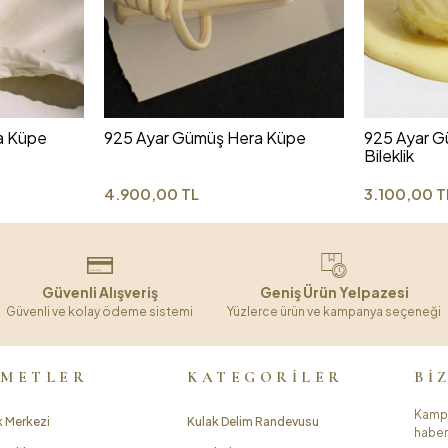
a Küpe
925 Ayar Gümüş Hera Küpe
925 Ayar G
Bileklik
4.900,00 TL
3.100,00 T
Güvenli Alışveriş
Geniş Ürün Yelpazesi
Güvenli ve kolay ödeme sistemi
Yüzlerce ürün ve kampanya seçeneği
ZMETLER
KATEGORİLER
Bİ
Kampa
 Merkezi
Kulak Delim Randevusu
haber