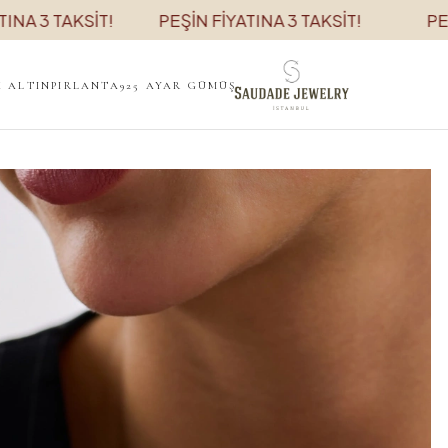
3 TAKSİT!
PEŞİN FİYATINA 3 TAKSİT!
PEŞİN F
K ALTIN
PIRLANTA
925 AYAR GÜMÜŞ