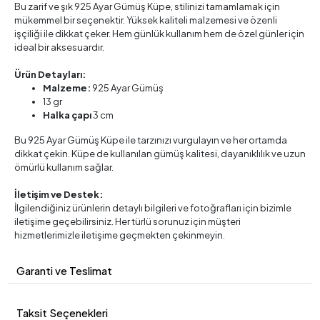
Bu zarif ve şık 925 Ayar Gümüş Küpe, stilinizi tamamlamak için
mükemmel bir seçenektir. Yüksek kaliteli malzemesi ve özenli
işçiliği ile dikkat çeker. Hem günlük kullanım hem de özel günler için
ideal bir aksesuardır.
Ürün Detayları:
Malzeme:
925 Ayar Gümüş
13 gr
Halka çapı
3 cm
Bu 925 Ayar Gümüş Küpe ile tarzınızı vurgulayın ve her ortamda
dikkat çekin. Küpe de kullanılan gümüş kalitesi, dayanıklılık ve uzun
ömürlü kullanım sağlar.
İletişim ve Destek:
İlgilendiğiniz ürünlerin detaylı bilgileri ve fotoğrafları için bizimle
iletişime geçebilirsiniz. Her türlü sorunuz için müşteri
hizmetlerimizle iletişime geçmekten çekinmeyin.
Garanti ve Teslimat
Taksit Seçenekleri