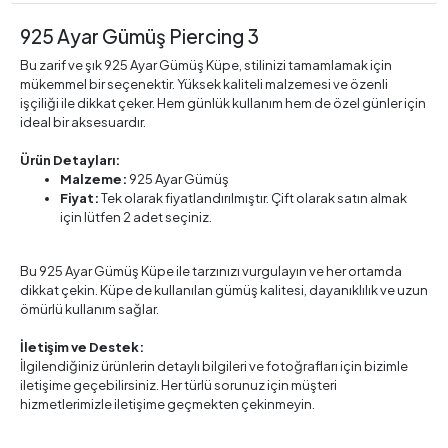
925 Ayar Gümüş Piercing 3
Bu zarif ve şık 925 Ayar Gümüş Küpe, stilinizi tamamlamak için
mükemmel bir seçenektir. Yüksek kaliteli malzemesi ve özenli
işçiliği ile dikkat çeker. Hem günlük kullanım hem de özel günler için
ideal bir aksesuardır.
Ürün Detayları:
Malzeme:
925 Ayar Gümüş
Fiyat:
Tek olarak fiyatlandırılmıştır. Çift olarak satın almak
için lütfen 2 adet seçiniz.
Bu 925 Ayar Gümüş Küpe ile tarzınızı vurgulayın ve her ortamda
dikkat çekin. Küpe de kullanılan gümüş kalitesi, dayanıklılık ve uzun
ömürlü kullanım sağlar.
İletişim ve Destek:
İlgilendiğiniz ürünlerin detaylı bilgileri ve fotoğrafları için bizimle
iletişime geçebilirsiniz. Her türlü sorunuz için müşteri
hizmetlerimizle iletişime geçmekten çekinmeyin.