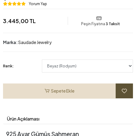
Yorum Yap
3.445,00 TL
Peşin Fiyatına
3 Taksit
Marka:
Saudade Jewelry
Renk:
Sepete Ekle
Ürün Açıklaması
925 Ayar Gümüş Şahmeran