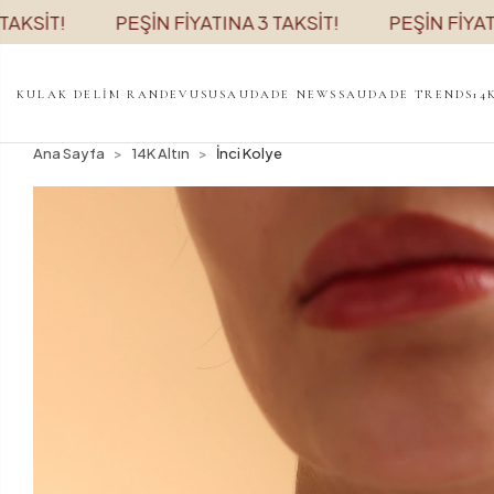
PEŞİN FİYATINA 3 TAKSİT!
PEŞİN FİYATINA 3 TA
KULAK DELİM RANDEVUSU
SAUDADE NEWS
SAUDADE TRENDS
14
Ana Sayfa
14K Altın
İnci Kolye