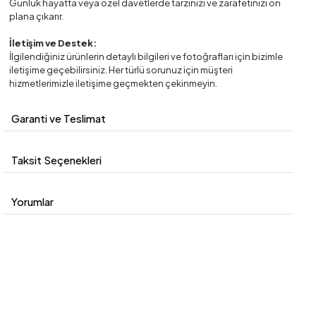
Günlük hayatta veya özel davetlerde tarzınızı ve zarafetinizi ön
plana çıkarır.
İletişim ve Destek:
İlgilendiğiniz ürünlerin detaylı bilgileri ve fotoğrafları için bizimle
iletişime geçebilirsiniz. Her türlü sorunuz için müşteri
hizmetlerimizle iletişime geçmekten çekinmeyin.
Garanti ve Teslimat
Taksit Seçenekleri
Yorumlar