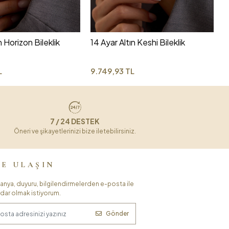
7
n Horizon Bileklik
14 Ayar Altın Keshi Bileklik
L
9.749,93 TL
7 / 24 DESTEK
Öneri ve şikayetlerinizi bize iletebilirsiniz.
ZE ULAŞIN
nya, duyuru, bilgilendirmelerden e-posta ile
dar olmak istiyorum.
Gönder