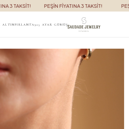
KSİT!
PEŞİN FİYATINA 3 TAKSİT!
PEŞİN FİYAT
K ALTIN
PIRLANTA
925 AYAR GÜMÜŞ