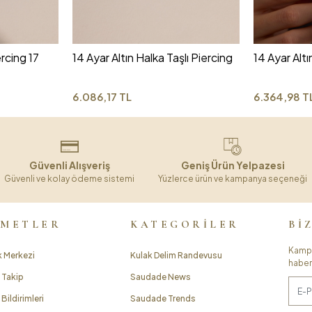
ercing 17
14 Ayar Altın Halka Taşlı Piercing
14 Ayar Altı
6.086,17 TL
6.364,98 T
Güvenli Alışveriş
Geniş Ürün Yelpazesi
Güvenli ve kolay ödeme sistemi
Yüzlerce ürün ve kampanya seçeneği
ZMETLER
KATEGORİLER
Bİ
Kampa
 Merkezi
Kulak Delim Randevusu
haber
 Takip
Saudade News
Bildirimleri
Saudade Trends