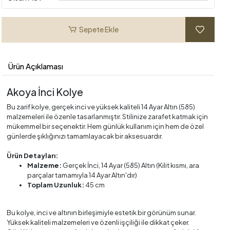
Sepete Ekle
Ürün Açıklaması
Akoya İnci Kolye
Bu zarif kolye, gerçek inci ve yüksek kaliteli 14 Ayar Altın (585)
malzemeleri ile özenle tasarlanmıştır. Stilinize zarafet katmak için
mükemmel bir seçenektir. Hem günlük kullanım için hem de özel
günlerde şıklığınızı tamamlayacak bir aksesuardır.
Ürün Detayları:
Malzeme:
Gerçek İnci, 14 Ayar (585) Altın (Kilit kısmı, ara
parçalar tamamıyla 14 Ayar Altın'dır)
Toplam Uzunluk:
45 cm
Bu kolye, inci ve altının birleşimiyle estetik bir görünüm sunar.
Yüksek kaliteli malzemeleri ve özenli işçiliği ile dikkat çeker.