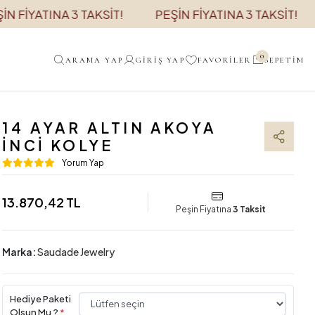
INA 3 TAKSİT!
PEŞİN FİYATINA 3 TAKSİT!
PEŞİN 
0
ARAMA YAP
GIRIŞ YAP
FAVORILER
SEPETIM
14 AYAR ALTIN AKOYA
İNCI KOLYE
Yorum Yap
13.870,42 TL
Peşin Fiyatına
3 Taksit
Marka:
Saudade Jewelry
Hediye Paketi
Olsun Mu ?
*