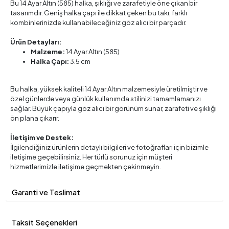
Bu 14 Ayar Altın (585) halka, şıklığı ve zarafetiyle öne çıkan bir
tasarımdır. Geniş halka çapı ile dikkat çeken bu takı, farklı
kombinlerinizde kullanabileceğiniz göz alıcı bir parçadır.
Ürün Detayları:
Malzeme:
14 Ayar Altın (585)
Halka Çapı:
3.5 cm
Bu halka, yüksek kaliteli 14 Ayar Altın malzemesiyle üretilmiştir ve
özel günlerde veya günlük kullanımda stilinizi tamamlamanızı
sağlar. Büyük çapıyla göz alıcı bir görünüm sunar, zarafeti ve şıklığı
ön plana çıkarır.
İletişim ve Destek:
İlgilendiğiniz ürünlerin detaylı bilgileri ve fotoğrafları için bizimle
iletişime geçebilirsiniz. Her türlü sorunuz için müşteri
hizmetlerimizle iletişime geçmekten çekinmeyin.
Garanti ve Teslimat
Taksit Seçenekleri