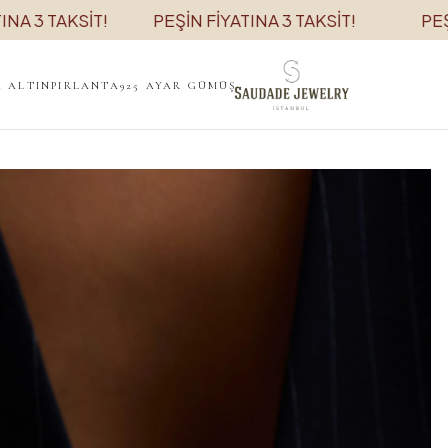
TAKSİT!
PEŞİN FİYATINA 3 TAKSİT!
PEŞİN FİY
K ALTIN
PIRLANTA
925 AYAR GÜMÜŞ