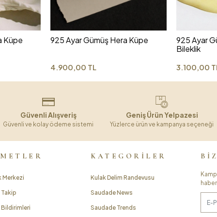
a Küpe
925 Ayar Gümüş Hera Küpe
925 Ayar G
Bileklik
4.900,00 TL
3.100,00 T
Güvenli Alışveriş
Geniş Ürün Yelpazesi
Güvenli ve kolay ödeme sistemi
Yüzlerce ürün ve kampanya seçeneği
ZMETLER
KATEGORİLER
Bİ
Kampa
 Merkezi
Kulak Delim Randevusu
haber
 Takip
Saudade News
Bildirimleri
Saudade Trends