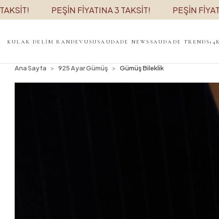
T!
PEŞİN FİYATINA 3 TAKSİT!
PEŞİN FİYATINA 3 
KULAK DELİM RANDEVUSU
SAUDADE NEWS
SAUDADE TRENDS
14
Ana Sayfa
925 Ayar Gümüş
Gümüş Bileklik