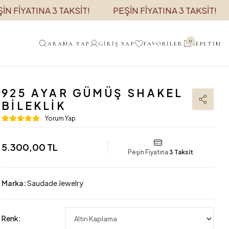
ATINA 3 TAKSİT!
PEŞİN FİYATINA 3 TAKSİT!
PEŞ
0
ARAMA YAP
GIRIŞ YAP
FAVORILER
SEPETIM
925 AYAR GÜMÜŞ SHAKEL
BILEKLIK
Yorum Yap
5.300,00 TL
Peşin Fiyatına
3 Taksit
Marka:
Saudade Jewelry
Renk: