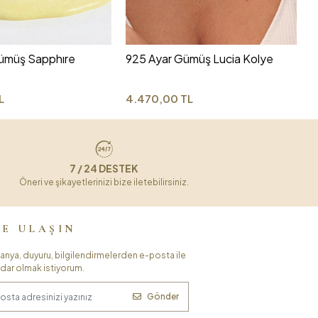
3
ümüş Sapphıre
925 Ayar Gümüş Lucia Kolye
L
4.470,00 TL
7 / 24 DESTEK
Öneri ve şikayetlerinizi bize iletebilirsiniz.
ZE ULAŞIN
nya, duyuru, bilgilendirmelerden e-posta ile
dar olmak istiyorum.
Gönder