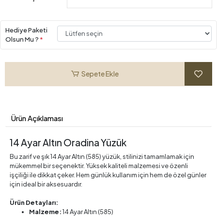
Hediye Paketi
Olsun Mu ?
*
Sepete Ekle
Ürün Açıklaması
14 Ayar Altın Oradina Yüzük
Bu zarif ve şık 14 Ayar Altın (585) yüzük, stilinizi tamamlamak için
mükemmel bir seçenektir. Yüksek kaliteli malzemesi ve özenli
işçiliği ile dikkat çeker. Hem günlük kullanım için hem de özel günler
için ideal bir aksesuardır.
Ürün Detayları:
Malzeme:
14 Ayar Altın (585)