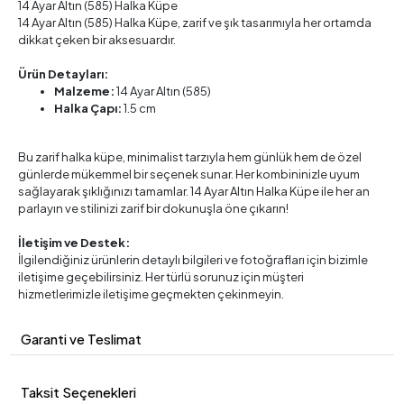
14 Ayar Altın (585) Halka Küpe
14 Ayar Altın (585) Halka Küpe, zarif ve şık tasarımıyla her ortamda
dikkat çeken bir aksesuardır.
Ürün Detayları:
Malzeme:
14 Ayar Altın (585)
Halka Çapı:
1.5 cm
Bu zarif halka küpe, minimalist tarzıyla hem günlük hem de özel
günlerde mükemmel bir seçenek sunar. Her kombininizle uyum
sağlayarak şıklığınızı tamamlar. 14 Ayar Altın Halka Küpe ile her an
parlayın ve stilinizi zarif bir dokunuşla öne çıkarın!
İletişim ve Destek:
İlgilendiğiniz ürünlerin detaylı bilgileri ve fotoğrafları için bizimle
iletişime geçebilirsiniz. Her türlü sorunuz için müşteri
hizmetlerimizle iletişime geçmekten çekinmeyin.
Garanti ve Teslimat
Taksit Seçenekleri