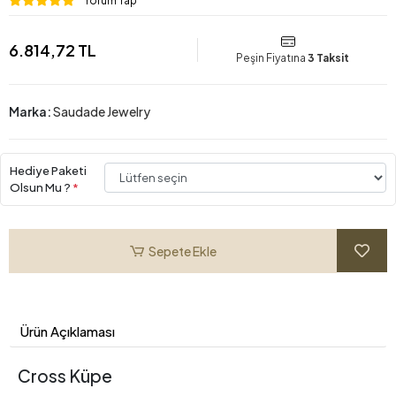
Yorum Yap
6.814,72 TL
Peşin Fiyatına
3 Taksit
Marka:
Saudade Jewelry
Hediye Paketi
Olsun Mu ?
*
Sepete Ekle
Ürün Açıklaması
Cross Küpe