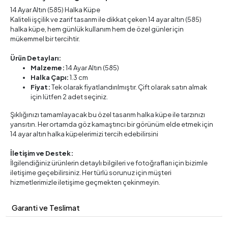
14 Ayar Altın (585) Halka Küpe
Kaliteli işçilik ve zarif tasarım ile dikkat çeken 14 ayar altın (585)
halka küpe, hem günlük kullanım hem de özel günler için
mükemmel bir tercihtir.
Ürün Detayları:
Malzeme:
14 Ayar Altın (585)
Halka Çapı:
1.3 cm
Fiyat:
Tek olarak fiyatlandırılmıştır. Çift olarak satın almak
için lütfen 2 adet seçiniz.
Şıklığınızı tamamlayacak bu özel tasarım halka küpe ile tarzınızı
yansıtın. Her ortamda göz kamaştırıcı bir görünüm elde etmek için
14 ayar altın halka küpelerimizi tercih edebilirsini
İletişim ve Destek:
İlgilendiğiniz ürünlerin detaylı bilgileri ve fotoğrafları için bizimle
iletişime geçebilirsiniz. Her türlü sorunuz için müşteri
hizmetlerimizle iletişime geçmekten çekinmeyin.
Garanti ve Teslimat