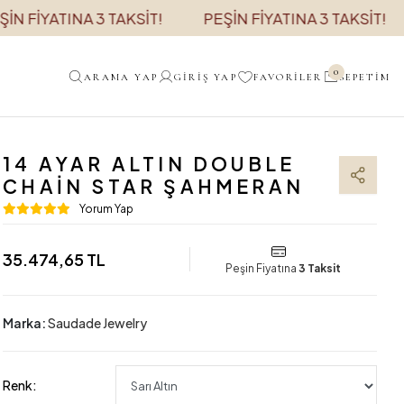
İYATINA 3 TAKSİT!
PEŞİN FİYATINA 3 TAKSİT!
P
0
ARAMA YAP
GIRIŞ YAP
FAVORILER
SEPETIM
14 AYAR ALTIN DOUBLE
CHAIN STAR ŞAHMERAN
Yorum Yap
35.474,65 TL
Peşin Fiyatına
3 Taksit
Marka:
Saudade Jewelry
Renk: