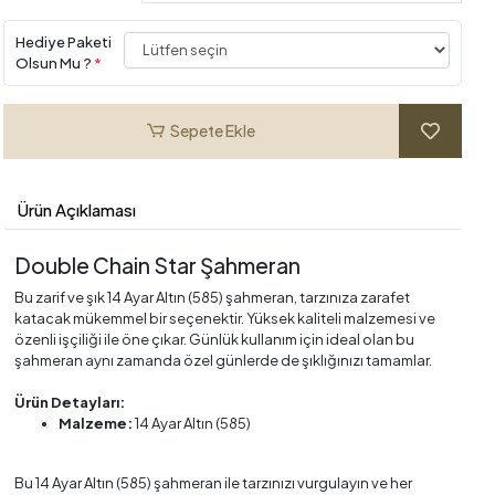
Hediye Paketi
Olsun Mu ?
*
Sepete Ekle
Ürün Açıklaması
Double Chain Star Şahmeran
Bu zarif ve şık 14 Ayar Altın (585) şahmeran, tarzınıza zarafet
katacak mükemmel bir seçenektir. Yüksek kaliteli malzemesi ve
özenli işçiliği ile öne çıkar. Günlük kullanım için ideal olan bu
şahmeran aynı zamanda özel günlerde de şıklığınızı tamamlar.
Ürün Detayları:
Malzeme:
14 Ayar Altın (585)
Bu 14 Ayar Altın (585) şahmeran ile tarzınızı vurgulayın ve her