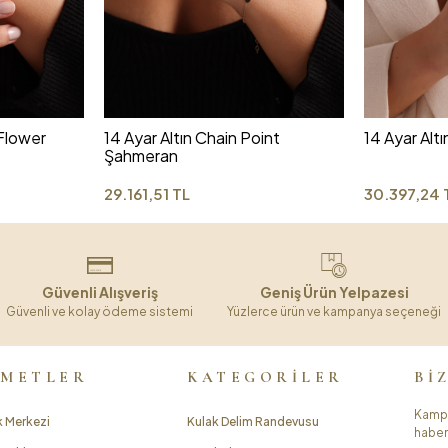
 Flower
14 Ayar Altın Chain Point
14 Ayar Alt
Şahmeran
29.161,51 TL
30.397,24 
Güvenli Alışveriş
Geniş Ürün Yelpazesi
Güvenli ve kolay ödeme sistemi
Yüzlerce ürün ve kampanya seçeneği
ZMETLER
KATEGORİLER
Bİ
Kampa
 Merkezi
Kulak Delim Randevusu
haber