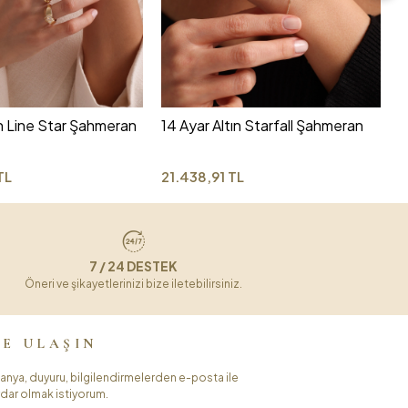
1
Ş
2
ın Line Star Şahmeran
14 Ayar Altın Starfall Şahmeran
TL
21.438,91 TL
7 / 24 DESTEK
Öneri ve şikayetlerinizi bize iletebilirsiniz.
ZE ULAŞIN
nya, duyuru, bilgilendirmelerden e-posta ile
dar olmak istiyorum.