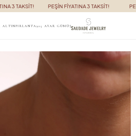
3 TAKSİT!
PEŞİN FİYATINA 3 TAKSİT!
PEŞİN F
K ALTIN
PIRLANTA
925 AYAR GÜMÜŞ