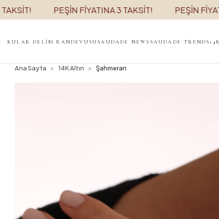
İT!
PEŞİN FİYATINA 3 TAKSİT!
PEŞİN FİYATINA 
KULAK DELİM RANDEVUSU
SAUDADE NEWS
SAUDADE TRENDS
14
Ana Sayfa
14K Altın
Şahmeran