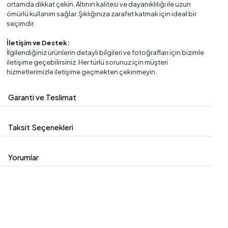
ortamda dikkat çekin. Altının kalitesi ve dayanıklılığı ile uzun
ömürlü kullanım sağlar. Şıklığınıza zarafet katmak için ideal bir
seçimdir.
İletişim ve Destek:
İlgilendiğiniz ürünlerin detaylı bilgileri ve fotoğrafları için bizimle
iletişime geçebilirsiniz. Her türlü sorunuz için müşteri
hizmetlerimizle iletişime geçmekten çekinmeyin.
Garanti ve Teslimat
Taksit Seçenekleri
Yorumlar