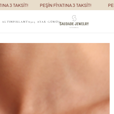
 TAKSİT!
PEŞİN FİYATINA 3 TAKSİT!
PEŞİN Fİ
K ALTIN
PIRLANTA
925 AYAR GÜMÜŞ