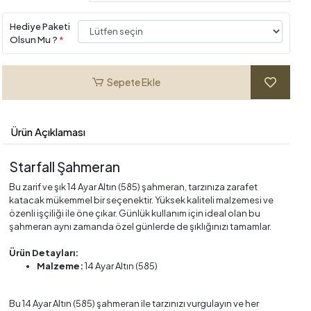
Hediye Paketi
Olsun Mu ?
*
Sepete Ekle
Ürün Açıklaması
Starfall Şahmeran
Bu zarif ve şık 14 Ayar Altın (585) şahmeran, tarzınıza zarafet
katacak mükemmel bir seçenektir. Yüksek kaliteli malzemesi ve
özenli işçiliği ile öne çıkar. Günlük kullanım için ideal olan bu
şahmeran aynı zamanda özel günlerde de şıklığınızı tamamlar.
Ürün Detayları:
Malzeme:
14 Ayar Altın (585)
Bu 14 Ayar Altın (585) şahmeran ile tarzınızı vurgulayın ve her