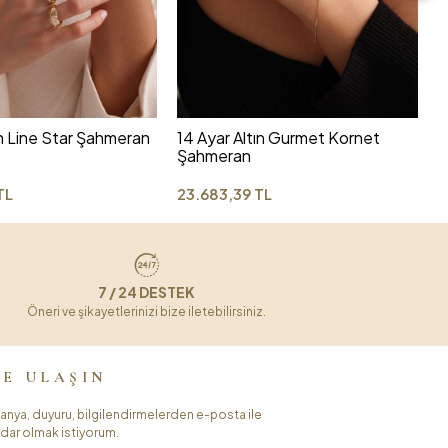
1
Ş
3
ın Line Star Şahmeran
14 Ayar Altın Gurmet Kornet
Şahmeran
TL
23.683,39 TL
7 / 24 DESTEK
Öneri ve şikayetlerinizi bize iletebilirsiniz.
ZE ULAŞIN
nya, duyuru, bilgilendirmelerden e-posta ile
dar olmak istiyorum.