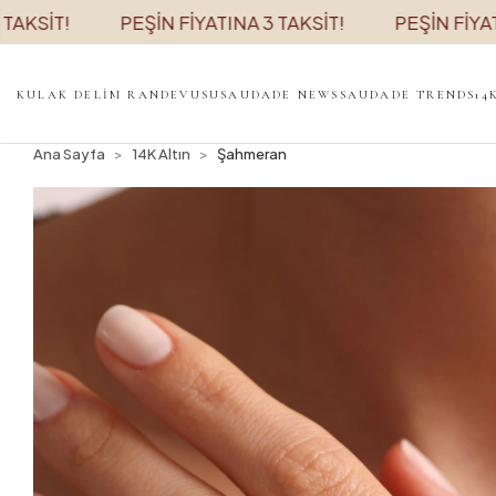
İT!
PEŞİN FİYATINA 3 TAKSİT!
PEŞİN FİYATINA 3
KULAK DELİM RANDEVUSU
SAUDADE NEWS
SAUDADE TRENDS
14
Ana Sayfa
14K Altın
Şahmeran