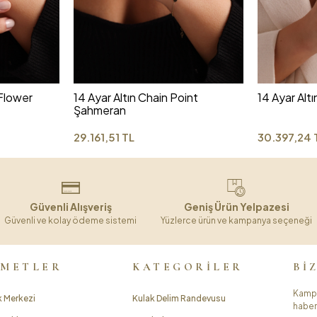
 Flower
14 Ayar Altın Chain Point
14 Ayar Alt
Şahmeran
29.161,51 TL
30.397,24 
Güvenli Alışveriş
Geniş Ürün Yelpazesi
Güvenli ve kolay ödeme sistemi
Yüzlerce ürün ve kampanya seçeneği
ZMETLER
KATEGORİLER
Bİ
Kampa
 Merkezi
Kulak Delim Randevusu
haber