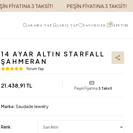
YATINA 3 TAKSİT!
PEŞİN FİYATINA 3 TAKSİT!
PE
0
ARAMA YAP
GIRIŞ YAP
FAVORILER
SEPETIM
14 AYAR ALTIN STARFALL
ŞAHMERAN
Yorum Yap
21.438,91 TL
Peşin Fiyatına
3 Taksit
Marka:
Saudade Jewelry
Renk: