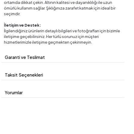
ortamda dikkat çekin. Altının kalitesi ve dayanıklılığı ile uzun
ömürlü kullanım sağlar. Şıklığınıza zarafet katmak için ideal bir
seçimdir.
İletişim ve Destek:
İlgilendiğiniz ürünlerin detaylı bilgileri ve fotoğrafları için bizimle
iletişime geçebilirsiniz. Her türlü sorunuz için müşteri
hizmetlerimizle iletişime geçmekten çekinmeyin.
Garanti ve Teslimat
Taksit Seçenekleri
Yorumlar