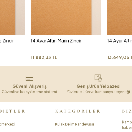
 Zincir
14 Ayar Altın Marin Zincir
14 Ayar Alt
11.882,33 TL
13.649,05 
Güvenli Alışveriş
Geniş Ürün Yelpazesi
Güvenli ve kolay ödeme sistemi
Yüzlerce ürün ve kampanya seçeneği
ZMETLER
KATEGORİLER
Bİ
Kampa
 Merkezi
Kulak Delim Randevusu
haber