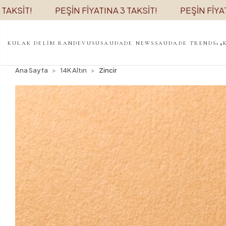
T!
PEŞİN FİYATINA 3 TAKSİT!
PEŞİN FİYATINA 3
KULAK DELİM RANDEVUSU
SAUDADE NEWS
SAUDADE TRENDS
14
Ana Sayfa
14K Altın
Zincir