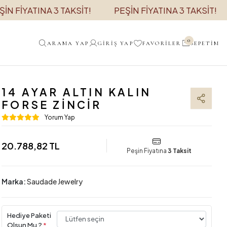
YATINA 3 TAKSİT!
PEŞİN FİYATINA 3 TAKSİT!
PE
0
ARAMA YAP
GIRIŞ YAP
FAVORILER
SEPETIM
14 AYAR ALTIN KALIN
FORSE ZINCIR
Yorum Yap
20.788,82 TL
Peşin Fiyatına
3 Taksit
Marka:
Saudade Jewelry
Hediye Paketi
Olsun Mu ?
*