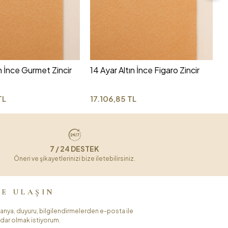
1
1
ın İnce Gurmet Zincir
14 Ayar Altın İnce Figaro Zincir
TL
17.106,85 TL
7 / 24 DESTEK
Öneri ve şikayetlerinizi bize iletebilirsiniz.
ZE ULAŞIN
nya, duyuru, bilgilendirmelerden e-posta ile
dar olmak istiyorum.