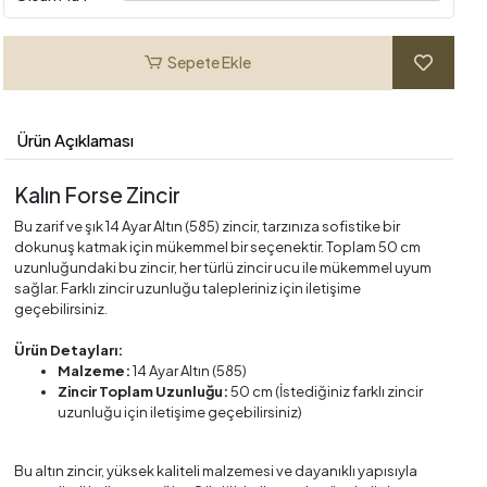
Sepete Ekle
Ürün Açıklaması
Kalın Forse Zincir
Bu zarif ve şık 14 Ayar Altın (585) zincir, tarzınıza sofistike bir
dokunuş katmak için mükemmel bir seçenektir. Toplam 50 cm
uzunluğundaki bu zincir, her türlü zincir ucu ile mükemmel uyum
sağlar. Farklı zincir uzunluğu talepleriniz için iletişime
geçebilirsiniz.
Ürün Detayları:
Malzeme:
14 Ayar Altın (585)
Zincir Toplam Uzunluğu:
50 cm (İstediğiniz farklı zincir
uzunluğu için iletişime geçebilirsiniz)
Bu altın zincir, yüksek kaliteli malzemesi ve dayanıklı yapısıyla