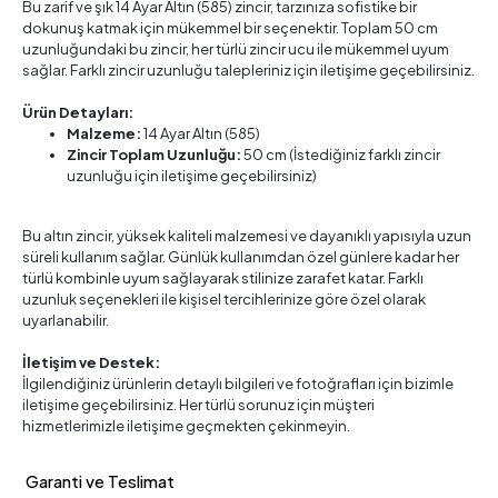
Bu zarif ve şık 14 Ayar Altın (585) zincir, tarzınıza sofistike bir
dokunuş katmak için mükemmel bir seçenektir. Toplam 50 cm
uzunluğundaki bu zincir, her türlü zincir ucu ile mükemmel uyum
sağlar. Farklı zincir uzunluğu talepleriniz için iletişime geçebilirsiniz.
Ürün Detayları:
Malzeme:
14 Ayar Altın (585)
Zincir Toplam Uzunluğu:
50 cm (İstediğiniz farklı zincir
uzunluğu için iletişime geçebilirsiniz)
Bu altın zincir, yüksek kaliteli malzemesi ve dayanıklı yapısıyla uzun
süreli kullanım sağlar. Günlük kullanımdan özel günlere kadar her
türlü kombinle uyum sağlayarak stilinize zarafet katar. Farklı
uzunluk seçenekleri ile kişisel tercihlerinize göre özel olarak
uyarlanabilir.
İletişim ve Destek:
İlgilendiğiniz ürünlerin detaylı bilgileri ve fotoğrafları için bizimle
iletişime geçebilirsiniz. Her türlü sorunuz için müşteri
hizmetlerimizle iletişime geçmekten çekinmeyin.
Garanti ve Teslimat