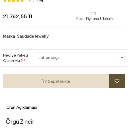
Yorum Yap
21.762,55 TL
Peşin Fiyatına
3 Taksit
Marka:
Saudade Jewelry
Hediye Paketi
Olsun Mu ?
*
Sepete Ekle
Ürün Açıklaması
Örgü Zincir