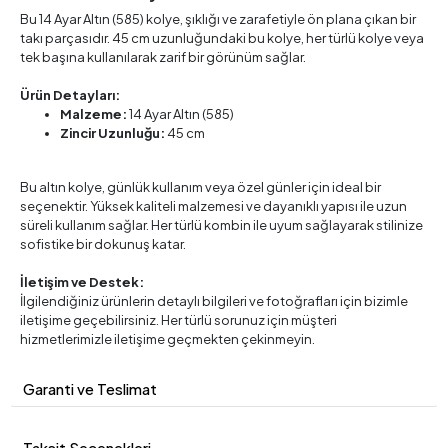
Bu 14 Ayar Altın (585) kolye, şıklığı ve zarafetiyle ön plana çıkan bir
takı parçasıdır. 45 cm uzunluğundaki bu kolye, her türlü kolye veya
tek başına kullanılarak zarif bir görünüm sağlar.
Ürün Detayları:
Malzeme:
14 Ayar Altın (585)
Zincir Uzunluğu:
45 cm
Bu altın kolye, günlük kullanım veya özel günler için ideal bir
seçenektir. Yüksek kaliteli malzemesi ve dayanıklı yapısı ile uzun
süreli kullanım sağlar. Her türlü kombin ile uyum sağlayarak stilinize
sofistike bir dokunuş katar.
İletişim ve Destek:
İlgilendiğiniz ürünlerin detaylı bilgileri ve fotoğrafları için bizimle
iletişime geçebilirsiniz. Her türlü sorunuz için müşteri
hizmetlerimizle iletişime geçmekten çekinmeyin.
Garanti ve Teslimat
Taksit Seçenekleri