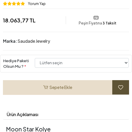
Yorum Yap
18.063,77 TL
Peşin Fiyatına
3 Taksit
Marka:
Saudade Jewelry
Hediye Paketi
Olsun Mu ?
*
Sepete Ekle
Ürün Açıklaması
Moon Star Kolye