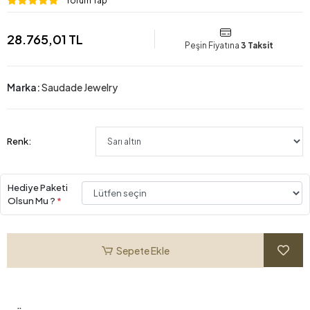
Yorum Yap
28.765,01 TL
Peşin Fiyatına
3 Taksit
Marka:
Saudade Jewelry
Renk:
Hediye Paketi
Olsun Mu ?
*
Sepete Ekle