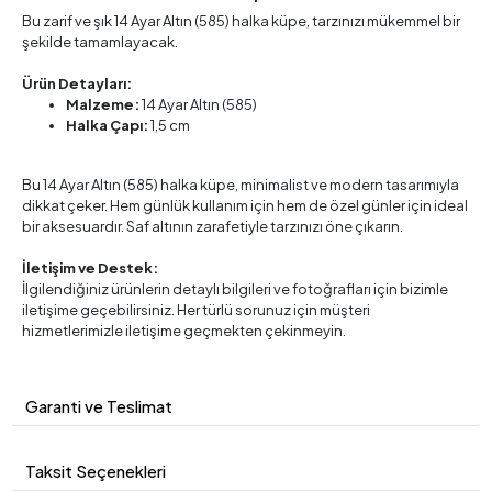
Bu zarif ve şık 14 Ayar Altın (585) halka küpe, tarzınızı mükemmel bir
şekilde tamamlayacak.
Ürün Detayları:
Malzeme:
14 Ayar Altın (585)
Halka Çapı:
1,5 cm
Bu 14 Ayar Altın (585) halka küpe, minimalist ve modern tasarımıyla
dikkat çeker. Hem günlük kullanım için hem de özel günler için ideal
bir aksesuardır. Saf altının zarafetiyle tarzınızı öne çıkarın.
İletişim ve Destek:
İlgilendiğiniz ürünlerin detaylı bilgileri ve fotoğrafları için bizimle
iletişime geçebilirsiniz. Her türlü sorunuz için müşteri
hizmetlerimizle iletişime geçmekten çekinmeyin.
Garanti ve Teslimat
Taksit Seçenekleri