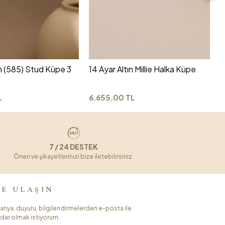
1
K
6
ın (585) Stud Küpe 3
14 Ayar Altın Millie Halka Küpe
L
6.655,00 TL
7 / 24 DESTEK
Öneri ve şikayetlerinizi bize iletebilirsiniz.
ZE ULAŞIN
nya, duyuru, bilgilendirmelerden e-posta ile
dar olmak istiyorum.