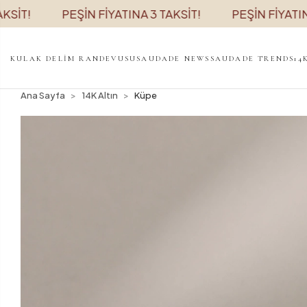
T!
PEŞİN FİYATINA 3 TAKSİT!
PEŞİN FİYATINA 3
KULAK DELİM RANDEVUSU
SAUDADE NEWS
SAUDADE TRENDS
14
Ana Sayfa
14K Altın
Küpe