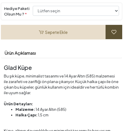
Hediye Paketi
Olsun Mu ?
*
Sepete Ekle
Ürün Açıklaması
Glad Küpe
Bu şık küpe, minimalist tasarımı ve 14 Ayar Altın (585) malzemesi
ile zarafeti ve zarifliği ön plana çıkarıyor. Küçük halka çapı ile öne
çıkan bu küpeler, günlük kullanım için idealdir ve her türlü kombin
ile uyum sağlar.
Ürün Detayları:
Malzeme:
14 Ayar Altın (585)
Halka Çapı:
1,5 cm
Küpe, altının dayanıklılığı ve minimalist tasarımı ile her yaşam