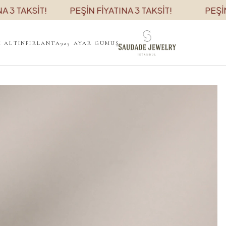
 TAKSİT!
PEŞİN FİYATINA 3 TAKSİT!
PEŞİN Fİ
K ALTIN
PIRLANTA
925 AYAR GÜMÜŞ