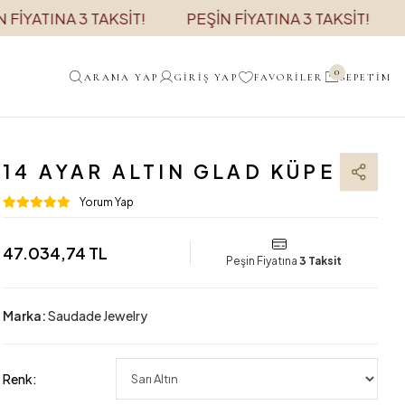
YATINA 3 TAKSİT!
PEŞİN FİYATINA 3 TAKSİT!
PE
0
ARAMA YAP
GIRIŞ YAP
FAVORILER
SEPETIM
14 AYAR ALTIN GLAD KÜPE
Yorum Yap
47.034,74 TL
Peşin Fiyatına
3 Taksit
Marka:
Saudade Jewelry
Renk: