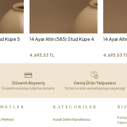
tud Küpe 5
14 Ayar Altın (585) Stud Küpe 4
14 Ayar Alt
4.693,53 TL
4.693,53 T
Güvenli Alışveriş
Geniş Ürün Yelpazesi
Güvenli ve kolay ödeme sistemi
Yüzlerce ürün ve kampanya seçeneği
ZMETLER
KATEGORİLER
Bİ
Kampa
 Merkezi
Kulak Delim Randevusu
haber