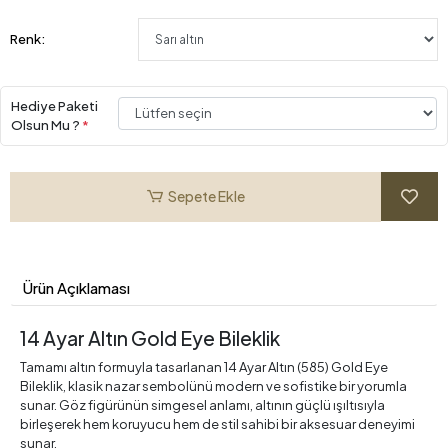
Renk:
Hediye Paketi
Olsun Mu ?
*
Sepete Ekle
Ürün Açıklaması
14 Ayar Altın Gold Eye Bileklik
Tamamı altın formuyla tasarlanan 14 Ayar Altın (585) Gold Eye
Bileklik, klasik nazar sembolünü modern ve sofistike bir yorumla
sunar. Göz figürünün simgesel anlamı, altının güçlü ışıltısıyla
birleşerek hem koruyucu hem de stil sahibi bir aksesuar deneyimi
sunar.