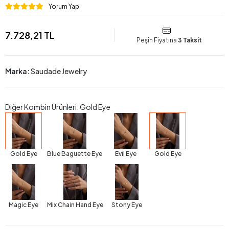
Yorum Yap
7.728,21 TL
Peşin Fiyatına
3 Taksit
Marka:
Saudade Jewelry
Diğer Kombin Ürünleri: Gold Eye
Gold Eye
Blue Baguette Eye
Evil Eye
Gold Eye
Magic Eye
Mix Chain Hand Eye
Stony Eye