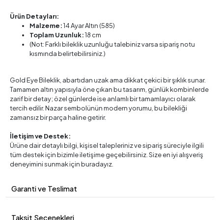
Ürün Detayları:
Malzeme:
14 Ayar Altın (585)
Toplam Uzunluk:
18 cm
(Not: Farklı bileklik uzunluğu talebiniz varsa sipariş notu
kısmında belirtebilirsiniz.)
Gold Eye Bileklik, abartıdan uzak ama dikkat çekici bir şıklık sunar.
Tamamen altın yapısıyla öne çıkan bu tasarım, günlük kombinlerde
zarif bir detay; özel günlerde ise anlamlı bir tamamlayıcı olarak
tercih edilir. Nazar sembolünün modern yorumu, bu bilekliği
zamansız bir parça haline getirir.
İletişim ve Destek:
Ürüne dair detaylı bilgi, kişisel talepleriniz ve sipariş süreciyle ilgili
tüm destek için bizimle iletişime geçebilirsiniz. Size en iyi alışveriş
deneyimini sunmak için buradayız.
Garanti ve Teslimat
Taksit Seçenekleri