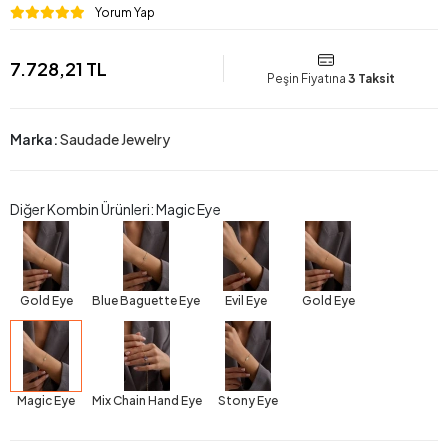
Yorum Yap
7.728,21 TL
Peşin Fiyatına
3 Taksit
Marka:
Saudade Jewelry
Diğer Kombin Ürünleri: Magic Eye
Gold Eye
Blue Baguette Eye
Evil Eye
Gold Eye
Magic Eye
Mix Chain Hand Eye
Stony Eye