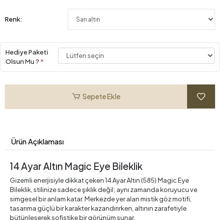
Renk:
Hediye Paketi
Olsun Mu ?
*
Sepete Ekle
Ürün Açıklaması
14 Ayar Altın Magic Eye Bileklik
Gizemli enerjisiyle dikkat çeken 14 Ayar Altın (585) Magic Eye
Bileklik, stilinize sadece şıklık değil; aynı zamanda koruyucu ve
simgesel bir anlam katar. Merkezde yer alan mistik göz motifi,
tasarıma güçlü bir karakter kazandırırken, altının zarafetiyle
bütünleşerek sofistike bir görünüm sunar.