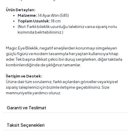
Ürün Detayları:
Malzeme:
14 Ayar Altın (585)
Toplam Uzunluk:
18 cm
(Not: Farklı bileklik uzunluğu talebiniz varsa sipariş notu
kısmında belirtebilirsiniz.)
Magic Eye Bileklik, negatif enerjilerden korunmayı simgeleyen
güçlü figürü ve modern tasarımıyla her yaştan kullanıcıya hitap
eder. Tek başına dikkat çekici bir duruş sergilerken, diğer takılarla
kombinlendiğinde de şıklığınızı tamamlar.
İletişim ve Destek:
Ürüne dair tüm sorularınız, farklı açılardan görseller veya kişisel
sipariş talepleriniz için bizimle iletişime geçebilirsiniz. Size
memnuniyetle yardımcı oluruz.
Garanti ve Teslimat
Taksit Seçenekleri