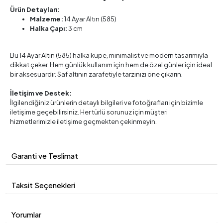
Ürün Detayları:
Malzeme:
14 Ayar Altın (585)
Halka Çapı:
3 cm
Bu 14 Ayar Altın (585) halka küpe, minimalist ve modern tasarımıyla
dikkat çeker. Hem günlük kullanım için hem de özel günler için ideal
bir aksesuardır. Saf altının zarafetiyle tarzınızı öne çıkarın.
İletişim ve Destek:
İlgilendiğiniz ürünlerin detaylı bilgileri ve fotoğrafları için bizimle
iletişime geçebilirsiniz. Her türlü sorunuz için müşteri
hizmetlerimizle iletişime geçmekten çekinmeyin.
Garanti ve Teslimat
Taksit Seçenekleri
Yorumlar