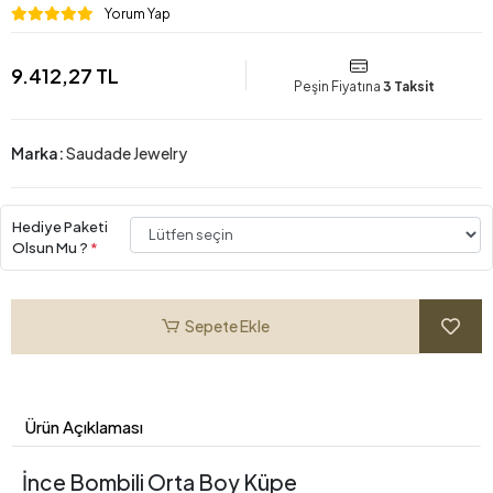
Yorum Yap
9.412,27 TL
Peşin Fiyatına
3 Taksit
Marka:
Saudade Jewelry
Hediye Paketi
Olsun Mu ?
*
Sepete Ekle
Ürün Açıklaması
İnce Bombili Orta Boy Küpe