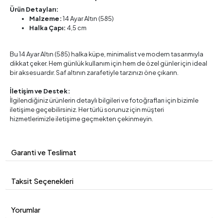
Ürün Detayları:
Malzeme:
14 Ayar Altın (585)
Halka Çapı:
4,5 cm
Bu 14 Ayar Altın (585) halka küpe, minimalist ve modern tasarımıyla
dikkat çeker. Hem günlük kullanım için hem de özel günler için ideal
bir aksesuardır. Saf altının zarafetiyle tarzınızı öne çıkarın.
İletişim ve Destek:
İlgilendiğiniz ürünlerin detaylı bilgileri ve fotoğrafları için bizimle
iletişime geçebilirsiniz. Her türlü sorunuz için müşteri
hizmetlerimizle iletişime geçmekten çekinmeyin.
Garanti ve Teslimat
Taksit Seçenekleri
Yorumlar