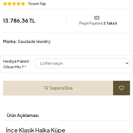
Yorum Yap
13.786,36 TL
Peşin Fiyatına
3 Taksit
Marka:
Saudade Jewelry
Hediye Paketi
Olsun Mu ?
*
Sepete Ekle
Ürün Açıklaması
İnce Klasik Halka Küpe