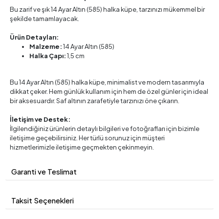
Bu zarif ve şık 14 Ayar Altın (585) halka küpe, tarzınızı mükemmel bir
şekilde tamamlayacak.
Ürün Detayları:
Malzeme:
14 Ayar Altın (585)
Halka Çapı:
1,5 cm
Bu 14 Ayar Altın (585) halka küpe, minimalist ve modern tasarımıyla
dikkat çeker. Hem günlük kullanım için hem de özel günler için ideal
bir aksesuardır. Saf altının zarafetiyle tarzınızı öne çıkarın.
İletişim ve Destek:
İlgilendiğiniz ürünlerin detaylı bilgileri ve fotoğrafları için bizimle
iletişime geçebilirsiniz. Her türlü sorunuz için müşteri
hizmetlerimizle iletişime geçmekten çekinmeyin.
Garanti ve Teslimat
Taksit Seçenekleri