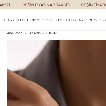
PEŞİN FİYATINA 3 TAKSİT!
PEŞİN FİYATINA 3 TA
KULAK DELİM RANDEVUSU
SAUDADE NEWS
SAUDADE TRENDS
14
Ana Sayfa
14K Altın
Bileklik