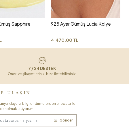
3
ümüş Sapphıre
925 Ayar Gümüş Lucia Kolye
L
4.470,00 TL
7 / 24 DESTEK
Öneri ve şikayetlerinizi bize iletebilirsiniz.
ZE ULAŞIN
nya, duyuru, bilgilendirmelerden e-posta ile
dar olmak istiyorum.
Gönder