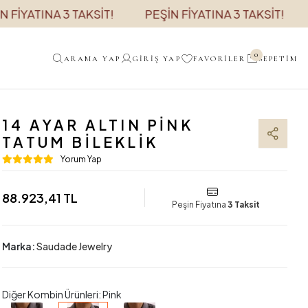
INA 3 TAKSİT!
PEŞİN FİYATINA 3 TAKSİT!
PEŞİN
0
ARAMA YAP
GIRIŞ YAP
FAVORILER
SEPETIM
14 AYAR ALTIN PINK
TATUM BILEKLIK
Yorum Yap
88.923,41 TL
Peşin Fiyatına
3 Taksit
Marka:
Saudade Jewelry
Diğer Kombin Ürünleri: Pink