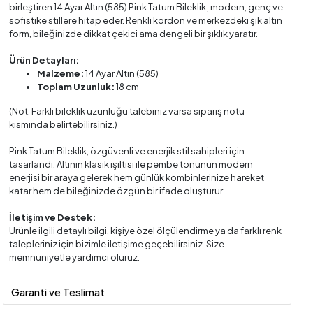
birleştiren 14 Ayar Altın (585) Pink Tatum Bileklik; modern, genç ve
sofistike stillere hitap eder. Renkli kordon ve merkezdeki şık altın
form, bileğinizde dikkat çekici ama dengeli bir şıklık yaratır.
Ürün Detayları:
Malzeme:
14 Ayar Altın (585)
Toplam Uzunluk:
18 cm
(Not: Farklı bileklik uzunluğu talebiniz varsa sipariş notu
kısmında belirtebilirsiniz.)
Pink Tatum Bileklik, özgüvenli ve enerjik stil sahipleri için
tasarlandı. Altının klasik ışıltısı ile pembe tonunun modern
enerjisi bir araya gelerek hem günlük kombinlerinize hareket
katar hem de bileğinizde özgün bir ifade oluşturur.
İletişim ve Destek:
Ürünle ilgili detaylı bilgi, kişiye özel ölçülendirme ya da farklı renk
talepleriniz için bizimle iletişime geçebilirsiniz. Size
memnuniyetle yardımcı oluruz.
Garanti ve Teslimat