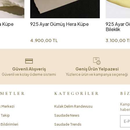
a Küpe
925 Ayar Gümüş Hera Küpe
925 Ayar G
Bileklik
4.900,00 TL
3.100,00 T
Güvenli Alışveriş
Geniş Ürün Yelpazesi
Güvenli ve kolay ödeme sistemi
Yüzlerce ürün ve kampanya seçeneği
ZMETLER
KATEGORİLER
Bİ
Kampa
 Merkezi
Kulak Delim Randevusu
haber
 Takip
Saudade News
Bildirimleri
Saudade Trends