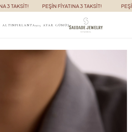
KSİT!
PEŞİN FİYATINA 3 TAKSİT!
PEŞİN FİYAT
K ALTIN
PIRLANTA
925 AYAR GÜMÜŞ