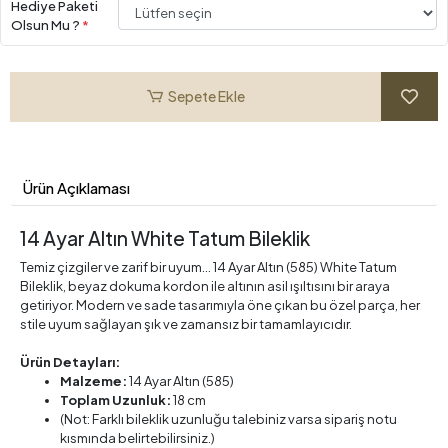
Hediye Paketi
Olsun Mu ?
*
Sepete Ekle
Ürün Açıklaması
14 Ayar Altın White Tatum Bileklik
Temiz çizgiler ve zarif bir uyum... 14 Ayar Altın (585) White Tatum
Bileklik, beyaz dokuma kordon ile altının asil ışıltısını bir araya
getiriyor. Modern ve sade tasarımıyla öne çıkan bu özel parça, her
stile uyum sağlayan şık ve zamansız bir tamamlayıcıdır.
Ürün Detayları:
Malzeme:
14 Ayar Altın (585)
Toplam Uzunluk:
18 cm
(Not: Farklı bileklik uzunluğu talebiniz varsa sipariş notu
kısmında belirtebilirsiniz.)