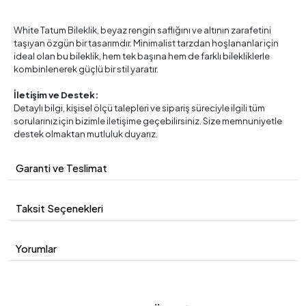
White Tatum Bileklik, beyaz rengin saflığını ve altının zarafetini
taşıyan özgün bir tasarımdır. Minimalist tarzdan hoşlananlar için
ideal olan bu bileklik, hem tek başına hem de farklı bilekliklerle
kombinlenerek güçlü bir stil yaratır.
İletişim ve Destek:
Detaylı bilgi, kişisel ölçü talepleri ve sipariş süreciyle ilgili tüm
sorularınız için bizimle iletişime geçebilirsiniz. Size memnuniyetle
destek olmaktan mutluluk duyarız.
Garanti ve Teslimat
Taksit Seçenekleri
Yorumlar