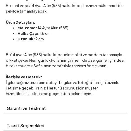
Bu zarif ve şık 14 Ayar Altın (585) halka küpe, tarzınızı mükemmel bir
şekilde tamamlayacak.
Ürün Detayları:
Malzeme:
14 Ayar Altın (585)
Halka Çapı:
1.5 cm
Uzunluk:
2 cm
Bu 14 Ayar Altın (585) halka küpe, minimalist ve modern tasarımıyla
dikkat çeker. Hem günlük kullanım için hem de özel günler için ideal
bir aksesuardır. Saf altının zarafetiyle tarzınızı öne çıkarın.
İletişim ve Destek:
İlgilendiğiniz ürünlerin detaylı bilgileri ve fotoğrafları için bizimle
iletişime geçebilirsiniz. Her türlü sorunuz için müşteri
hizmetlerimizle iletişime geçmekten çekinmeyin.
Garanti ve Teslimat
Taksit Seçenekleri