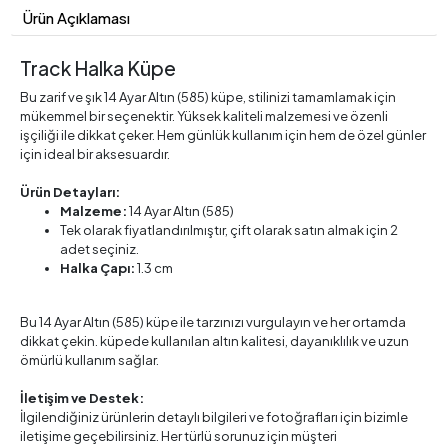
Ürün Açıklaması
Track Halka Küpe
Bu zarif ve şık 14 Ayar Altın (585) küpe, stilinizi tamamlamak için
mükemmel bir seçenektir. Yüksek kaliteli malzemesi ve özenli
işçiliği ile dikkat çeker. Hem günlük kullanım için hem de özel günler
için ideal bir aksesuardır.
Ürün Detayları:
Malzeme:
14 Ayar Altın (585)
Tek olarak fiyatlandırılmıştır, çift olarak satın almak için 2
adet seçiniz.
Halka Çapı:
1.3 cm
Bu 14 Ayar Altın (585) küpe ile tarzınızı vurgulayın ve her ortamda
dikkat çekin. küpede kullanılan altın kalitesi, dayanıklılık ve uzun
ömürlü kullanım sağlar.
İletişim ve Destek:
İlgilendiğiniz ürünlerin detaylı bilgileri ve fotoğrafları için bizimle
iletişime geçebilirsiniz. Her türlü sorunuz için müşteri