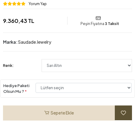
Yorum Yap
9.360,43 TL
Peşin Fiyatına
3 Taksit
Marka:
Saudade Jewelry
Renk:
Hediye Paketi
Olsun Mu ?
*
Sepete Ekle