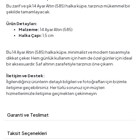
Bu zarif ve şık 14 Ayar Altın (585) halka küpe, tarzınızı mükemmel bir
şekilde tamamlayacak.
Ürün Detayları:
Malzeme:
14 Ayar Altın (585)
Halka Çapı:
1,5 cm
Bu 14 Ayar Altın (585) halka küpe, minimalist ve modern tasarımıyla
dikkat çeker. Hem günlük kullanım için hem de özel günler için ideal
bir aksesuardır. Saf altının zarafetiyle tarzınızı öne çıkarın.
İletişim ve Destek:
İlgilendiğiniz ürünlerin detaylı bilgileri ve fotoğrafları için bizimle
iletişime geçebilirsiniz. Her türlü sorunuz için müşteri
hizmetlerimizle iletişime geçmekten çekinmeyin.
Garanti ve Teslimat
Taksit Seçenekleri