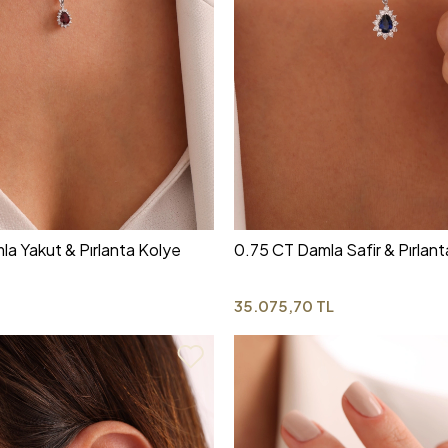
a Yakut & Pırlanta Kolye
0.75 CT Damla Safir & Pırlan
35.075,70 TL