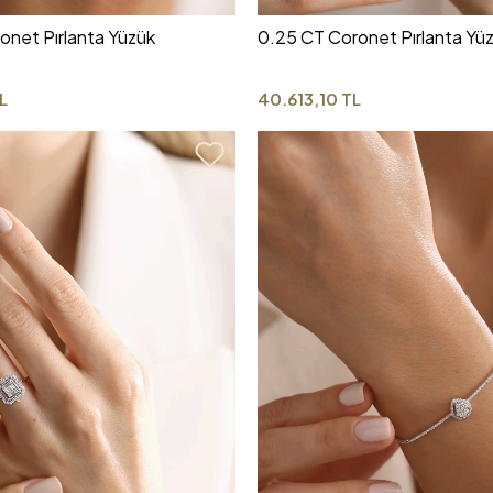
onet Pırlanta Yüzük
0.25 CT Coronet Pırlanta Yü
L
40.613,10 TL