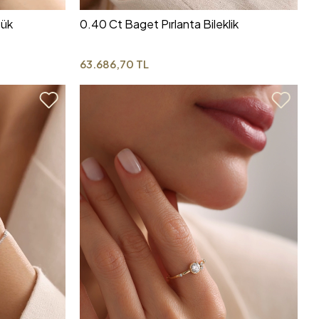
zük
0.40 Ct Baget Pırlanta Bileklik
63.686,70 TL