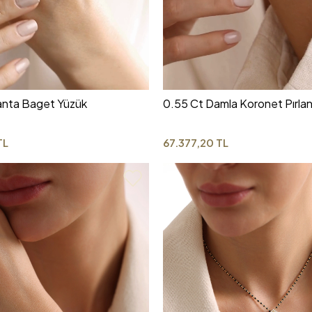
lanta Baget Yüzük
0.55 Ct Damla Koronet Pırlant
TL
67.377,20 TL