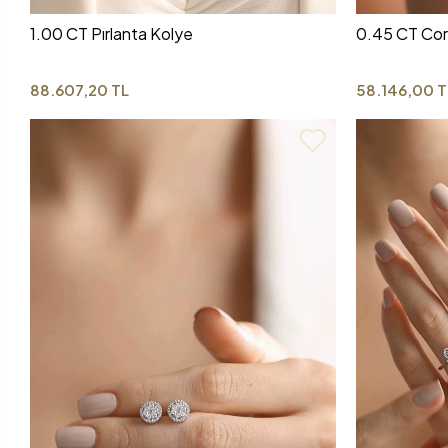
1.00 CT Pırlanta Kolye
0.45 CT Cor
88.607,20 TL
58.146,00 T