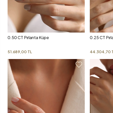
0.50 CT Pırlanta Küpe
0.25 CT Pır
51.689,00 TL
44.304,70 