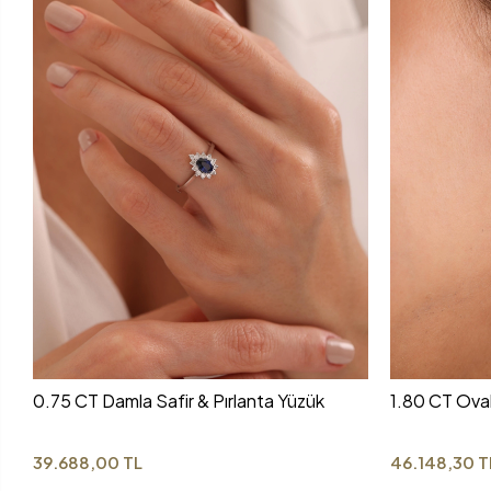
0.75 CT Damla Safir & Pırlanta Yüzük
1.80 CT Oval
39.688,00 TL
46.148,30 T