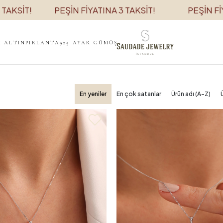
PEŞİN FİYATINA 3 TAKSİT!
PEŞİN FİYATINA 3 TAK
K ALTIN
PIRLANTA
925 AYAR GÜMÜŞ
En yeniler
En çok satanlar
Ürün adı (A-Z)