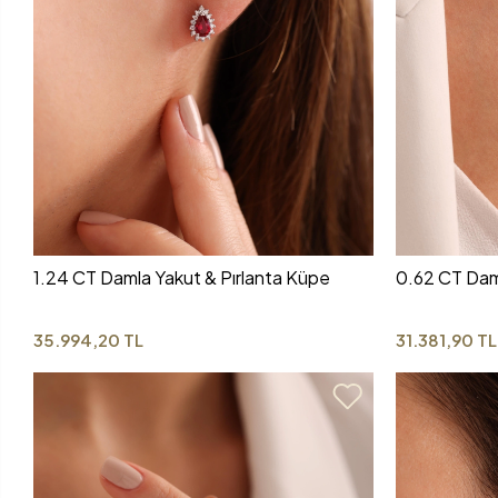
1.24 CT Damla Yakut & Pırlanta Küpe
0.62 CT Daml
35.994,20 TL
31.381,90 TL