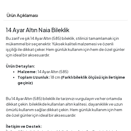
Ürün Açıklaması
14 Ayar Altın Naia Bileklik
Bu zarif ve şık 14 Ayar Altın (585) bileklik, stilinizi tamamlamak için
mükemmel bir seçenektir. Yüksek kaliteli malzemesi ve özenli
işçiliği ile dikkat çeker. Hem günlük kullanım için hem de özel günler
için ideal bir aksesuardır.
Ürün Detayları:
Malzeme:
14 Ayar Altın (585)
Toplam Uzunluk:
18 cm
(Farklı bileklik ölçüsü için iletişime
geçiniz)
Bu 14 Ayar Altın (585) bileklik ile tarzınızı vurgulayın ve her ortamda
dikkat çekin. bileklikde kullanılan altın kalitesi, dayanıklılık ve uzun
ömürlü kullanım sağlar.dikkat çekin. Hem günlük kullanım için hem
de özel günler için ideal bir aksesuardır.
İletişim ve Destek: